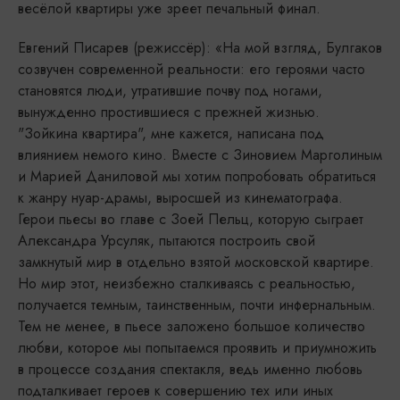
весёлой квартиры уже зреет печальный финал.
Евгений Писарев (режиссёр): «На мой взгляд, Булгаков
созвучен современной реальности: его героями часто
становятся люди, утратившие почву под ногами,
вынужденно простившиеся с прежней жизнью.
"Зойкина квартира", мне кажется, написана под
влиянием немого кино. Вместе с Зиновием Марголиным
и Марией Даниловой мы хотим попробовать обратиться
к жанру нуар-драмы, выросшей из кинематографа.
Герои пьесы во главе с Зоей Пельц, которую сыграет
Александра Урсуляк, пытаются построить свой
замкнутый мир в отдельно взятой московской квартире.
Но мир этот, неизбежно сталкиваясь с реальностью,
получается темным, таинственным, почти инфернальным.
Тем не менее, в пьесе заложено большое количество
любви, которое мы попытаемся проявить и приумножить
в процессе создания спектакля, ведь именно любовь
подталкивает героев к совершению тех или иных