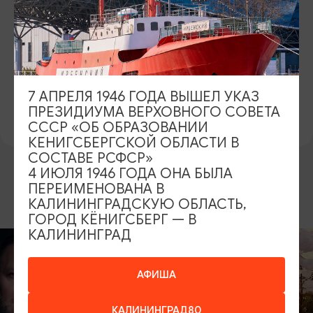
18+
ОФИЦИАЛЬНЫЙ САЙТ
https://dramteatr39.ru/
ВКОНТАКТЕ
7 АПРЕЛЯ 1946 ГОДА ВЫШЕЛ УКАЗ
https://vk.com/dramteatr39
ПРЕЗИДИУМА ВЕРХОВНОГО СОВЕТА
СССР «ОБ ОБРАЗОВАНИИ
КЕНИГСБЕРГСКОЙ ОБЛАСТИ В
СОСТАВЕ РСФСР»
4 ИЮЛЯ 1946 ГОДА ОНА БЫЛА
ПЕРЕИМЕНОВАНА В
ВОЗМОЖНО ВАС ЗАИНТЕРЕСУЕТ
КАЛИНИНГРАДСКУЮ ОБЛАСТЬ,
ГОРОД КЁНИГСБЕРГ — В
КОНЦЕРТЫ
КАЛИНИНГРАД
Открытие се
АФИША
Калининград
филармонии
КАЛИНИНГРАД80