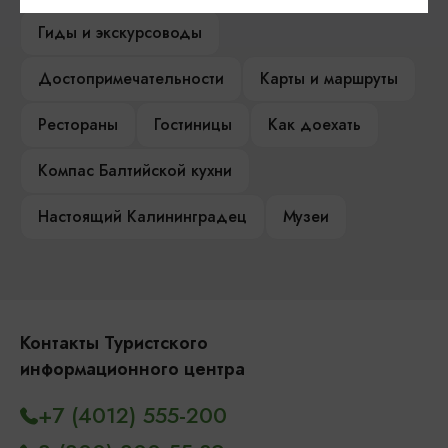
Гиды и экскурсоводы
Достопримечательности
Карты и маршруты
Рестораны
Гостиницы
Как доехать
Компас Балтийской кухни
Настоящий Калининградец
Музеи
Контакты Туристского
информационного центра
+7 (4012) 555-200