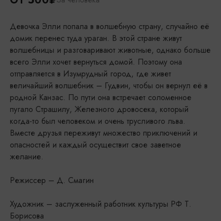
ОТ 500₽
Девочка Элли попала в волшебную страну, случайно её
домик перенес туда ураган. В этой стране живут
волшебницы и разговаривают животные, однако больше
всего Элли хочет вернуться домой. Поэтому она
отправляется в Изумрудный город, где живет
величайший волшебник – Гудвин, чтобы он вернул её в
родной Канзас. По пути она встречает соломенное
пугало Страшилу, Железного дровосека, который
когда-то был человеком и очень трусливого льва.
Вместе друзья переживут множество приключений и
опасностей и каждый осуществит свое заветное
желание.
Режиссер – Д. Смагин
Художник – заслуженный работник культуры РФ Т.
Борисова