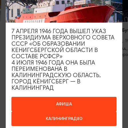
КОНЦЕРТЫ
КОНЦЕРТЫ
RADIO TAPOK
Константин Бу
7 АПРЕЛЯ 1946 ГОДА ВЫШЕЛ УКАЗ
ПРЕЗИДИУМА ВЕРХОВНОГО СОВЕТА
04.09.2026, 20:00
11.09.2026, 1
СССР «ОБ ОБРАЗОВАНИИ
Калининград, РК «Резиденция
Калининград,
КЕНИГСБЕРГСКОЙ ОБЛАСТИ В
королей»
железнодоро
СОСТАВЕ РСФСР»
4 ИЮЛЯ 1946 ГОДА ОНА БЫЛА
ПЕРЕИМЕНОВАНА В
КАЛИНИНГРАДСКУЮ ОБЛАСТЬ,
ИЩИТЕ ТАКЖЕ НА НАШЕМ САЙТЕ
ГОРОД КЁНИГСБЕРГ — В
КАЛИНИНГРАД
Серебряное ожерелье
Электронная виза
АФИША
Туры и экскурсии
Афиша мероприятий
КАЛИНИНГРАД80
Сувениры
Гостевая книга