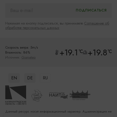
Нажимая на кнопку подписаться, вы принимаете
Соглашение об
обработке персональных данных
Скорость ветра: 5m/s
+19.1
+19.8
°C
°C
Влажность: 86%
Источник:
Gismeteo
EN
DE
RU
Данный ресурс носит информационный характер. Администрация не
несет ответственности за качество услуг, предоставленных