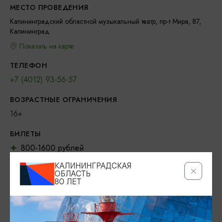
МЕСТО ПРОВЕДЕНИЯ
Калининградский областной музыкальный театр, пр-т Мира, 87,
Калининград
Показать на карте
ТЕЛЕФОН
+7 (4012) 93-56-57
ВОЗРАСТНЫЕ ОГРАНИЧЕНИЯ
16+
БИЛЕТЫ
800-1600 рублей
КАЛИНИНГРАДСКАЯ
ОФИЦИАЛЬНЫЙ САЙТ
ОБЛАСТЬ
https://muzteatr39.ru/
80 ЛЕТ
VKONTAKTE
https://vk.com/muzteatr39