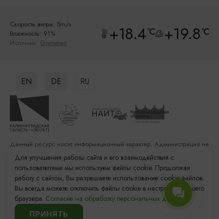
Скорость ветра: 5m/s
+18.4
+19.8
°C
°C
Влажность: 91%
Источник:
Gismeteo
EN
DE
RU
Данный ресурс носит информационный характер. Администрация не
несет ответственности за качество услуг, предоставленных
Для улучшения работы сайта и его взаимодействия с
сторонними организациями
пользователями мы используем файлы cookie. Продолжая
работу с сайтом, Вы разрешаете использование cookie-файлов.
Разработка сайта: «Решение»
Вы всегда можете отключить файлы cookie в настройках Вашего
Продвижение сайта: Remarka Agency
браузера.
Согласие на обработку персональных данных.
© 2011–2026 «Туристский информационный центр
Калининградской области»
ПРИНЯТЬ