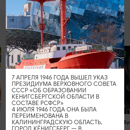
ВОЗМОЖНО ВАС ЗАИНТЕРЕСУЕТ
ОТ 2500₽
ОТ 1000₽
7 АПРЕЛЯ 1946 ГОДА ВЫШЕЛ УКАЗ
ПРЕЗИДИУМА ВЕРХОВНОГО СОВЕТА
СССР «ОБ ОБРАЗОВАНИИ
КЕНИГСБЕРГСКОЙ ОБЛАСТИ В
СОСТАВЕ РСФСР»
КОНЦЕРТЫ
КОНЦЕРТЫ
4 ИЮЛЯ 1946 ГОДА ОНА БЫЛА
ПЕРЕИМЕНОВАНА В
КАЛИНИНГРАДСКУЮ ОБЛАСТЬ,
RADIO TAPOK
Константин Бу
ГОРОД КЁНИГСБЕРГ — В