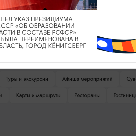
ВЫШЕЛ УКАЗ ПРЕЗИДИУМА
СССР «ОБ ОБРАЗОВАНИИ
АСТИ В СОСТАВЕ РСФСР»
А БЫЛА ПЕРЕИМЕНОВАНА В
НАШЕМ САЙТЕ
ЛАСТЬ, ГОРОД КЁНИГСБЕРГ
Туры и экскурсии
Афиша мероприятий
Сув
и
Карты и маршруты
Рестораны
Гостиниц