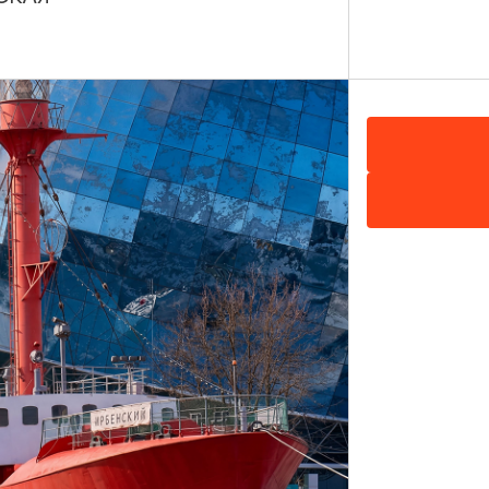
, Катерина Вехова, Юрий Рыков, Дмитрий Тинтерис.
 г. Гурьевск, Калининградское шоссе, 4а, Гурьевск
Показать
40151) 3-30-38