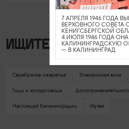
7 АПРЕЛЯ 1946 ГОДА 
ВЕРХОВНОГО СОВЕТА 
КЕНИГСБЕРГСКОЙ ОБЛ
4 ИЮЛЯ 1946 ГОДА ОН
ИЩИТЕ ТАКЖЕ НА 
КАЛИНИНГРАДСКУЮ ОБ
— В КАЛИНИНГРАД
Серебряное ожерелье
Электронная виза
Гиды и экскурсоводы
Достопримечательност
Настоящий Калининградец
Музеи