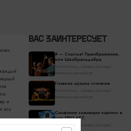
ВАС ЗАИНТЕРЕСУЕТ
ков»,
Я — Счастье! Преображение,
или Швабракадабра
Калининград, Дворец культуры
й каждый
железнодорожников
спешный
Главная музыка столетия
тия
Калининград, Дворец культуры
тся
железнодорожников
ьер и
ёт его
Симфония «оживших картин» в
шоу ПРО.АРТ:
Калининград, Дворец культуры