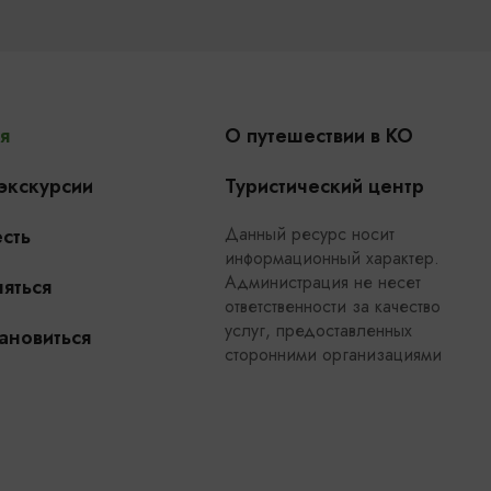
я
О путешествии в КО
 экскурсии
Туристический центр
Данный ресурс носит
сть
информационный характер.
Администрация не несет
яться
ответственности за качество
услуг, предоставленных
ановиться
сторонними организациями