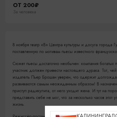
ОТ 200₽
За человека
8 ноября театр «В» Центра культуры и досуга города 
поставленную по мотивам пьесы известного французск
Сюжет пьесы достаточно необычен: компания богатых 
участник должен привести настоящего дурака. Тот, че
издатель Пьер Брошан уверен, что одержит долгождан
развиваются самым неожиданным образом! В назначенн
приступ радикулита, от него уходит жена. И тут на по
представить себе не мог, что за несколько часов этот
жизнь.
КАЛИНИНГРАД
Режиссёр-постановщик: Наталья Шевченко.