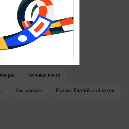
ениры
Гостевая книга
ы
Как доехать
Компас Балтийской кухни