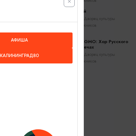
железнодорожников
Саша Малой
Калининград, Дворец культуры
железнодорожников
АФИША
Оркестр CAGMO: Хор Русского
Рока при свечах
 на карте
Калининград, Дворец культуры
КАЛИНИНГРАД80
железнодорожников