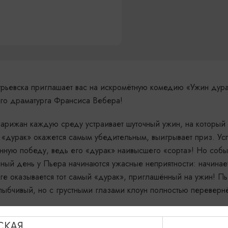
Гурьевска приглашает вас на искромётную комедию «Ужин дура
ого драматурга Франсиса Вебера!
парижан каждую среду устраивает шуточный ужин, на которы
й «дурак» окажется самым убедительным, выигрывает приз. У
ную победу, ведь его «дурак» наивысшего «сорта»! Но собы
ый день у Пьера начинаются ужасные неприятности: начинае
роге оказывается тот самый «дурак», приглашённый на ужин! П
 улыбчивый, но с грустными глазами клоун полностью переверн
СКАЯ