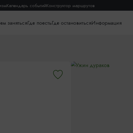
изм
Календарь событий
Конструктор маршрутов
ем заняться
Где поесть
Где остановиться
Информация