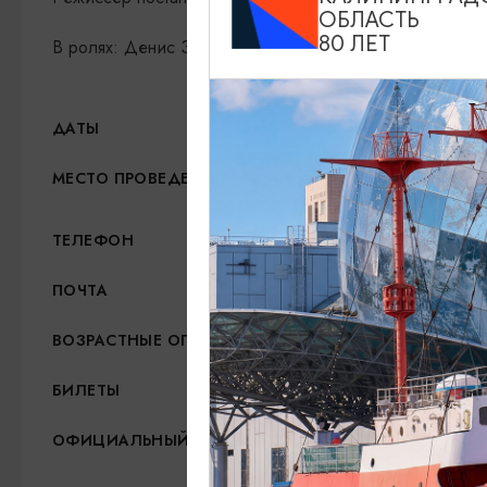
ОБЛАСТЬ
80 ЛЕТ
В ролях: Денис Зорин, Николай Волков, Диана Гирдо
28.08.2026, 19:00
ДАТЫ
Центр культуры и досуга
МЕСТО ПРОВЕДЕНИЯ
+7 (40151) 3-95-88, +7 (
ТЕЛЕФОН
ckd_gur@mail.ru
ПОЧТА
12+
ВОЗРАСТНЫЕ ОГРАНИЧЕНИЯ
200 - 500 руб.
БИЛЕТЫ
https://ckd-gur.ru/
ОФИЦИАЛЬНЫЙ САЙТ