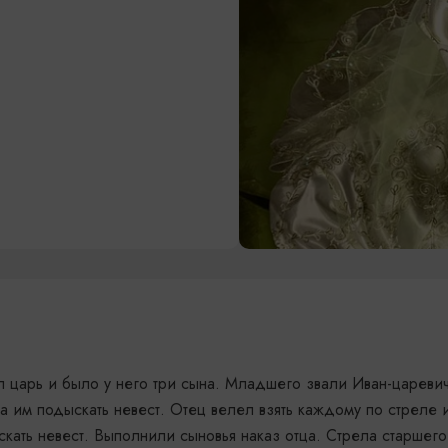
л царь и было у него три сына. Младшего звали Иван-царевич
им подыскать не­вест. Отец велел взять каждому по стреле и 
скать невест. Выполнили сыновья на­каз отца. Стрела старшего