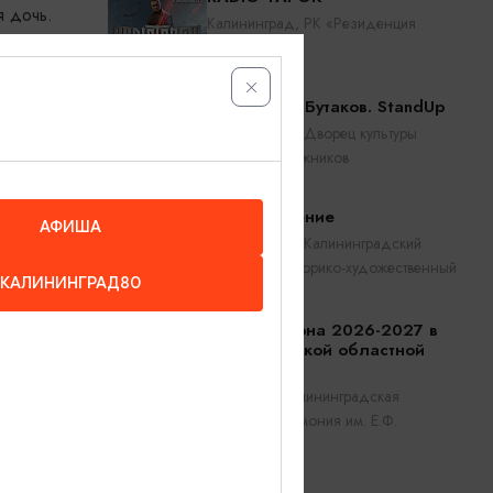
я дочь.
Калининград, РК «Резиденция
королей»
илетов на
Константин Бутаков. StandUp
Калининград, Дворец культуры
железнодорожников
Прикосновение
АФИША
Калининград, Калининградский
областной историко-художественный
КАЛИНИНГРАД80
музей
Открытие сезона 2026-2027 в
Калининградской областной
филармонии
Калининград, Калининградская
областная филармония им. Е.Ф.
Светланова