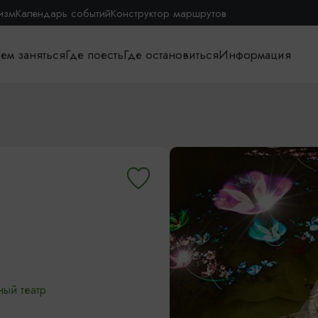
изм
Календарь событий
Конструктор маршрутов
ем заняться
Где поесть
Где остановиться
Информация
ный театр