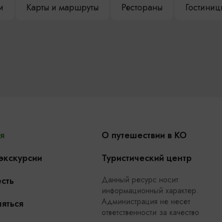
и
Карты и маршруты
Рестораны
Гостиниц
я
О путешествии в КО
 экскурсии
Туристический центр
Данный ресурс носит
сть
информационный характер.
Администрация не несет
яться
ответственности за качество