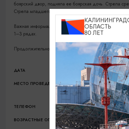
боярский двор, подняла ее боярская дочь. Стрела сред
Стрела младшего упала в болото, подняла ее лягушка
КАЛИНИНГРАД
Важная информация: в спектакле используется сценич
ОБЛАСТЬ
80 ЛЕТ
1–3 рядах.
Продолжительность 1 час
19.07.2026, 11:00
ДАТА
Калининградский областн
МЕСТО ПРОВЕДЕНИЯ
Показать на карте
+7 (4012) 93-56-57
ТЕЛЕФОН
6+
ВОЗРАСТНЫЕ ОГРАНИЧЕНИЯ