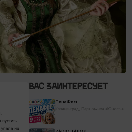
ВАС ЗАИНТЕРЕСУЕТ
ПенаФест
Калининград, Парк отдыха «Юность»
.
пус­тить
 упала на
RADIO TAPOK