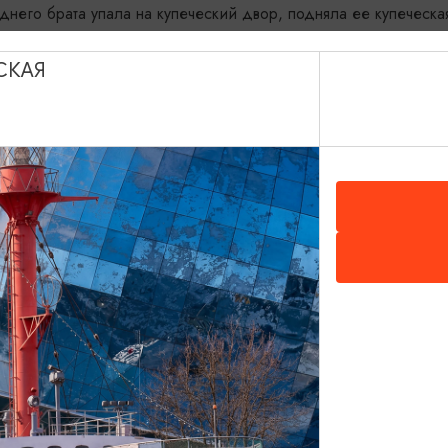
него брата упала на купеческий двор, подняла ее ку­печеска
….
СКАЯ
еский дым. При наличии аллергии воздержитесь от покупки б
ой музыкальный театр, пр-т Мира, 87, Калининград