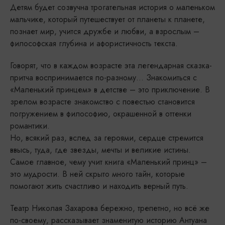
Детям будет созвучна трогательная история о маленьком
мальчике, который путешествует от планеты к планете,
познает мир, учится дружбе и любви, а взрослым –
философская глубина и афористичность текста.
Говорят, что в каждом возрасте эта легендарная сказка-
притча воспринимается по-разному… Знакомиться с
«Маленький принцем» в детстве – это приключение. В
зрелом возрасте знакомство с повестью становится
погружением в философию, окрашенной в оттенки
романтики.
Но, всякий раз, вслед за героями, сердце стремится
ввысь, туда, где звезды, мечты и великие истины.
Самое главное, чему учит книга «Маленький принц» –
это мудрости. В ней скрыто много тайн, которые
помогают жить счастливо и находить верный путь.
Театр Николая Захарова бережно, трепетно, но всё же
по-своему, рассказывает знаменитую историю Антуана