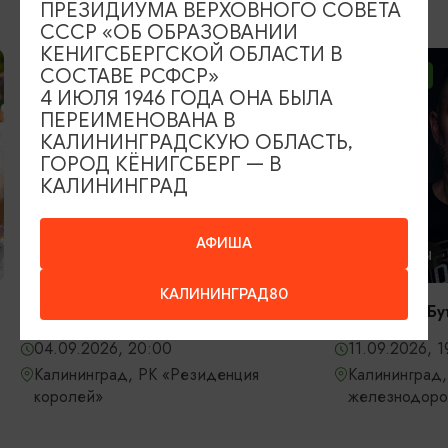
ВОЗМОЖНО ВАС ЗАИНТЕРЕСУЕТ
ПРЕЗИДИУМА ВЕРХОВНОГО СОВЕТА
СССР «ОБ ОБРАЗОВАНИИ
КЕНИГСБЕРГСКОЙ ОБЛАСТИ В
СОСТАВЕ РСФСР»
ОТ 2500₽
ОТ 1000₽
4 ИЮЛЯ 1946 ГОДА ОНА БЫЛА
ПЕРЕИМЕНОВАНА В
КАЛИНИНГРАДСКУЮ ОБЛАСТЬ,
ГОРОД КЁНИГСБЕРГ — В
КАЛИНИНГРАД
АФИША
КОНЦЕРТЫ
КОНЦЕРТЫ
КАЛИНИНГРАД80
RADIO TAPOK
Константин Бу
04.09.2026, 20:00
11.09.2026, 1
Калининград, РК «Резиденция
Калининград,
королей»
железнодоро