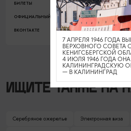
1800-10000 рублей
БИЛЕТЫ
https://домискусств.рф
ОФИЦИАЛЬНЫЙ САЙТ
https://vk.com/domiskusst
ВКОНТАКТЕ
7 АПРЕЛЯ 1946 ГОДА 
ВЕРХОВНОГО СОВЕТА 
КЕНИГСБЕРГСКОЙ ОБЛ
4 ИЮЛЯ 1946 ГОДА ОН
КАЛИНИНГРАДСКУЮ ОБ
— В КАЛИНИНГРАД
ИЩИТЕ ТАКЖЕ НА 
Серебряное ожерелье
Электронная виза