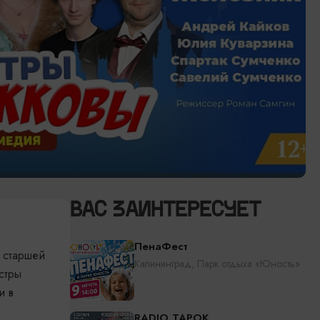
ВАС ЗАИНТЕРЕСУЕТ
ПенаФест
 старшей
Калининград, Парк отдыха «Юность»
стры
и в
RADIO TAPOK