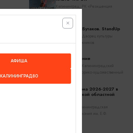
Калининград, РК «Резиденция
королей»
Константин Бутаков. StandUp
Калининград, Дворец культуры
железнодорожников
Прикосновение
АФИША
Калининград, Калининградский
областной историко-художественный
КАЛИНИНГРАД80
е
музей
Открытие сезона 2026-2027 в
Калининградской областной
филармонии
Калининград, Калининградская
областная филармония им. Е.Ф.
Светланова