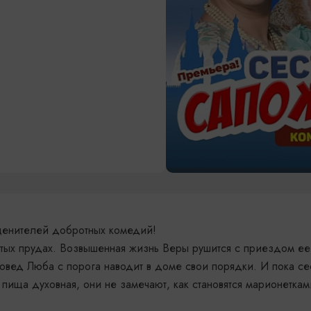
ценителей добротных комедий!
стых прудах. Возвышенная жизнь Веры рушится с приездом ее
овед Люба с порога наводит в доме свои порядки. И пока се
 пища духовная, они не замечают, как становятся марионеткам