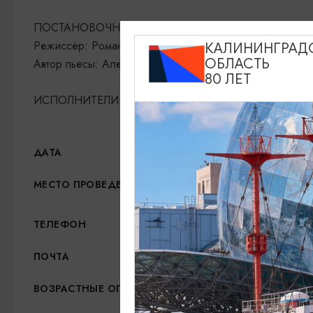
ПОСТАНОВОЧНАЯ ГРУППА:
Режиссёр: Роман Самгин
КАЛИНИНГРАД
ОБЛАСТЬ
Автор пьесы: Алексей Илюшкин
80 ЛЕТ
ИСПОЛНИТЕЛИ: Олеся Железняк, Андрей Кайков, Юли
12.07.2026, 19:00
ДАТА
Калининградский театр э
МЕСТО ПРОВЕДЕНИЯ
+7 (4012) 64-37-47
ТЕЛЕФОН
domis@klgd.ru
ПОЧТА
12+
ВОЗРАСТНЫЕ ОГРАНИЧЕНИЯ