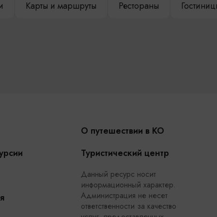
и
Карты и маршруты
Рестораны
Гостиниц
О путешествии в КО
урсии
Туристический центр
Данный ресурс носит
информационный характер.
Администрация не несет
я
ответственности за качество
услуг, предоставленных