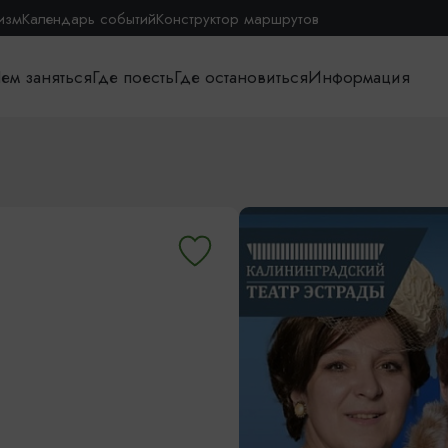
изм
Календарь событий
Конструктор маршрутов
ем заняться
Где поесть
Где остановиться
Информация