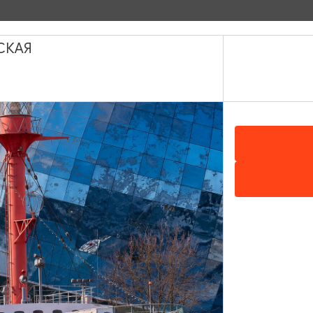
СКАЯ
я Куварзина, Спартак Сумченко, Савелий Сумченко.
страды, Ленинский пр., 155, Калининград
Показать на карт