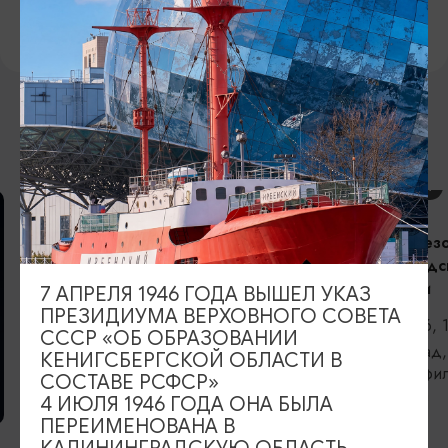
https://vk.com/tuz_sovetsk
ВОЗМОЖНО ВАС ЗАИНТЕРЕСУЕТ
КОНЦЕРТЫ
Открытие сез
Калининградс
филармонии
7 АПРЕЛЯ 1946 ГОДА ВЫШЕЛ УКАЗ
ПРЕЗИДИУМА ВЕРХОВНОГО СОВЕТА
06.09.2026, 
СССР «ОБ ОБРАЗОВАНИИ
Калининград,
КЕНИГСБЕРГСКОЙ ОБЛАСТИ В
областная фи
СОСТАВЕ РСФСР»
Светланова
ВЫСТАВКИ
4 ИЮЛЯ 1946 ГОДА ОНА БЫЛА
ПЕРЕИМЕНОВАНА В