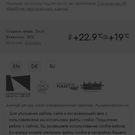
Нажимая на кнопку подписаться, вы принимаете
Соглашение об
обработке персональных данных
Скорость ветра: 2m/s
+22.9
+19
°C
°C
Влажность: 53%
Источник:
Gismeteo
EN
DE
RU
Данный ресурс носит информационный характер. Администрация не
несет ответственности за качество услуг, предоставленных
Для улучшения работы сайта и его взаимодействия с
сторонними организациями
пользователями мы используем файлы cookie. Продолжая
работу с сайтом, Вы разрешаете использование cookie-файлов.
Разработка сайта: «Решение»
Вы всегда можете отключить файлы cookie в настройках Вашего
Продвижение сайта: Remarka Agency