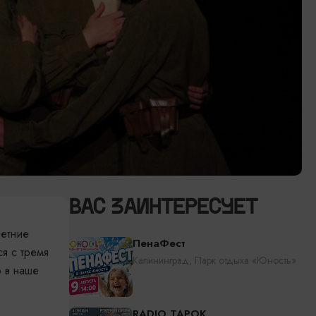
ВАС ЗАИНТЕРЕСУЕТ
летние
ПенаФест
я с тремя
Калининград, Парк отдыха «Юность»
 в наше
RADIO TAPOK