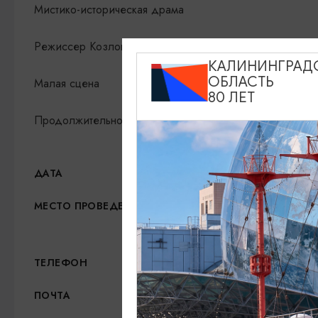
Мистико-историческая драма
Режиссер Козловский Борис
КАЛИНИНГРАД
ОБЛАСТЬ
Малая сцена
80 ЛЕТ
Продолжительность - 40 минут без антракта
22.06.2026, 11:30
ДАТА
Калининградский област
МЕСТО ПРОВЕДЕНИЯ
Показать на карте
+7 (4012) 99-46-00 (Касс
ТЕЛЕФОН
info@tuz-sovetsk.ru
ПОЧТА