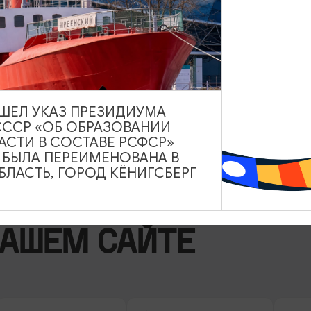
k
ВЫШЕЛ УКАЗ ПРЕЗИДИУМА
СССР «ОБ ОБРАЗОВАНИИ
АСТИ В СОСТАВЕ РСФСР»
А БЫЛА ПЕРЕИМЕНОВАНА В
ЛАСТЬ, ГОРОД КЁНИГСБЕРГ
НАШЕМ САЙТЕ