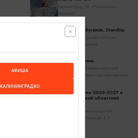
Калининград, РК «Резиденция
королей»
Константин Бутаков. StandUp
Калининград, Дворец культуры
железнодорожников
Прикосновение
Калининград, Калининградский
АФИША
областной историко-художественный
музей
КАЛИНИНГРАД80
Советск
Открытие сезона 2026-2027 в
Калининградской областной
филармонии
Калининград, Калининградская
областная филармония им. Е.Ф.
Светланова