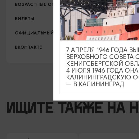
12+
ВОЗРАСТНЫЕ ОГРАНИЧЕНИЯ
300-500
БИЛЕТЫ
https://tuz-sovetsk.ru/
ОФИЦИАЛЬНЫЙ САЙТ
https://vk.com/tuz_sovets
ВКОНТАКТЕ
7 АПРЕЛЯ 1946 ГОДА 
ВЕРХОВНОГО СОВЕТА 
КЕНИГСБЕРГСКОЙ ОБЛ
4 ИЮЛЯ 1946 ГОДА ОН
КАЛИНИНГРАДСКУЮ ОБ
— В КАЛИНИНГРАД
ИЩИТЕ ТАКЖЕ НА 