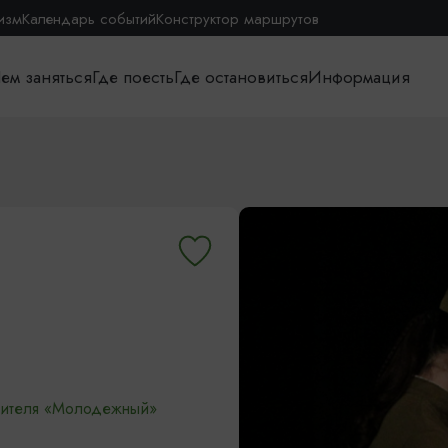
изм
Календарь событий
Конструктор маршрутов
ем заняться
Где поесть
Где остановиться
Информация
зрителя «Молодежный»