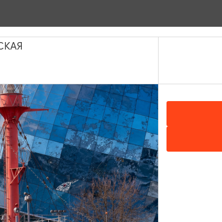
СКАЯ
ной театр юного зрителя «Молодежный», ул. Театральная, 5, 
а)