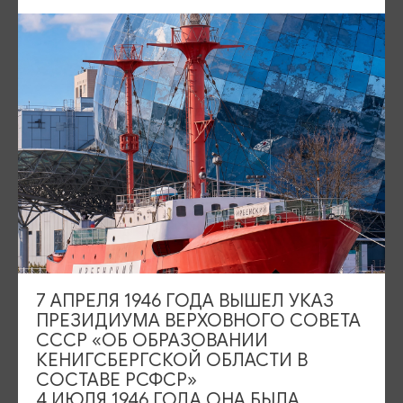
17.09.2026, 19:00
МЕСТО ПРОВЕДЕНИЯ
Калининградский областной драматический театр, пр-кт Мира, 4,
Калининград
Показать на карте
ТЕЛЕФОН
+7 (4012) 21-24-22 - касса
ПОЧТА
kassa@dramteatr39.ru
ВОЗРАСТНЫЕ ОГРАНИЧЕНИЯ
7 АПРЕЛЯ 1946 ГОДА ВЫШЕЛ УКАЗ
16+
ПРЕЗИДИУМА ВЕРХОВНОГО СОВЕТА
СССР «ОБ ОБРАЗОВАНИИ
БИЛЕТЫ
КЕНИГСБЕРГСКОЙ ОБЛАСТИ В
800-3500 рублей
СОСТАВЕ РСФСР»
4 ИЮЛЯ 1946 ГОДА ОНА БЫЛА