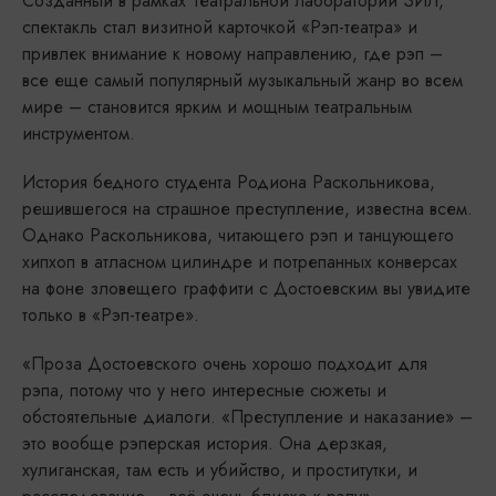
Созданный в рамках Театральной лаборатории ЗИЛ,
спектакль стал визитной карточкой «Рэп-театра» и
привлек внимание к новому направлению, где рэп –
все еще самый популярный музыкальный жанр во всем
мире – становится ярким и мощным театральным
инструментом.
История бедного студента Родиона Раскольникова,
решившегося на страшное преступление, известна всем.
Однако Раскольникова, читающего рэп и танцующего
хипхоп в атласном цилиндре и потрепанных конверсах
на фоне зловещего граффити с Достоевским вы увидите
только в «Рэп-театре».
«Проза Достоевского очень хорошо подходит для
рэпа, потому что у него интересные сюжеты и
обстоятельные диалоги. «Преступление и наказание» –
это вообще рэперская история. Она дерзкая,
хулиганская, там есть и убийство, и проститутки, и