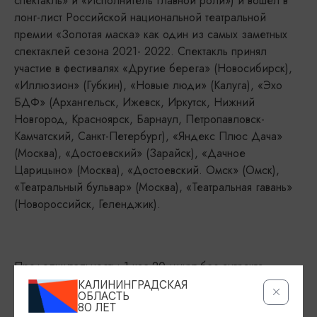
спектакль» и «Исполнитель главной роли») и вошел в
лонг-лист Российской национальной театральной
премии «Золотая маска» как один из самых заметных
спектаклей сезона 2021- 2022. Спектакль принял
участие в фестивалях «Другие берега» (Новосибирск),
«Иллюзион» (Губкин), «Новые люди» (Калуга), «Эхо
БДФ» (Архангельск, Ижевск, Иркутск, Нижний
Новгород, Красноярск, Барнаул, Петропавловск-
Камчатский, Санкт-Петербург), «Яндекс Плюс Дача»
(Москва), «Достоевский» (Зарайск), «Дачное
Царицыно» (Москва), «Достоевский. Омск» (Омск),
«Театральный бульвар» (Москва), «Театральная гавань»
(Новороссийск, Геленджик).
Продолжительность: 1 час 20 минут без антракта
КАЛИНИНГРАДСКАЯ
ОБЛАСТЬ
80 ЛЕТ
ДАТЫ