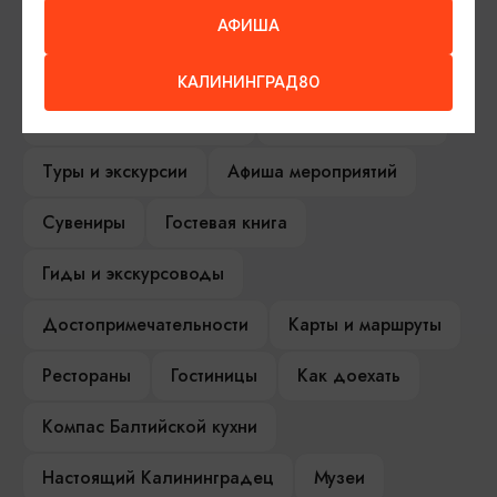
АФИША
ИЩИТЕ ТАКЖЕ НА НАШЕМ САЙТЕ
КАЛИНИНГРАД80
Серебряное ожерелье
Электронная виза
Туры и экскурсии
Афиша мероприятий
Сувениры
Гостевая книга
Гиды и экскурсоводы
Достопримечательности
Карты и маршруты
Рестораны
Гостиницы
Как доехать
Компас Балтийской кухни
Настоящий Калининградец
Музеи