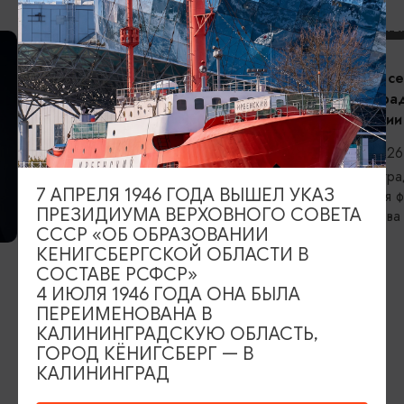
КОНЦЕРТЫ
Открытие сез
Калининградс
филармонии
06.09.2026, 
Калининград,
7 АПРЕЛЯ 1946 ГОДА ВЫШЕЛ УКАЗ
областная фи
ПРЕЗИДИУМА ВЕРХОВНОГО СОВЕТА
Светланова
ВЫСТАВКИ
СССР «ОБ ОБРАЗОВАНИИ
КЕНИГСБЕРГСКОЙ ОБЛАСТИ В
Прикосновение
СОСТАВЕ РСФСР»
4 ИЮЛЯ 1946 ГОДА ОНА БЫЛА
06.08.2026 - 05.09.2026
ПЕРЕИМЕНОВАНА В
Калининград, Калининградский
КАЛИНИНГРАДСКУЮ ОБЛАСТЬ,
областной историко-художественный
ГОРОД КЁНИГСБЕРГ — В
музей
КАЛИНИНГРАД