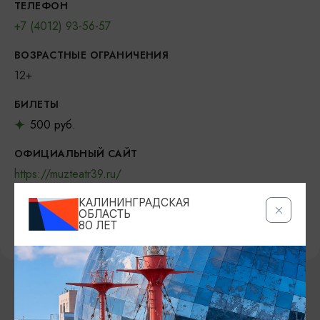
ТЕЛЕФОН
+7 (4012) 93-56-57
ВОЗРАСТНЫЕ ОГРАНИЧЕНИЯ
12+
БИЛЕТЫ
500 руб.
ОФИЦИАЛЬНЫЙ САЙТ
https://muzteatr39.ru/
VKONTAKTE
КАЛИНИНГРАДСКАЯ
ОБЛАСТЬ
https://vk.com/muzteatr39
80 ЛЕТ
ВОЗМОЖНО ВАС ЗАИНТЕРЕСУЕТ