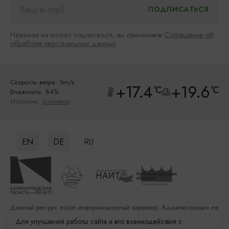
Нажимая на кнопку подписаться, вы принимаете
Соглашение об
обработке персональных данных
Скорость ветра: 5m/s
+17.4
+19.6
°C
°C
Влажность: 84%
Источник:
Gismeteo
EN
DE
RU
Данный ресурс носит информационный характер. Администрация не
несет ответственности за качество услуг, предоставленных
Для улучшения работы сайта и его взаимодействия с
сторонними организациями