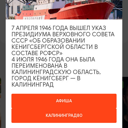
ОФИЦИАЛЬНЫЙ САЙТ
https://filarmonia39.ru/
ВКОНТАКТЕ
7 АПРЕЛЯ 1946 ГОДА ВЫШЕЛ УКАЗ
https://vk.com/filarmonia39
ПРЕЗИДИУМА ВЕРХОВНОГО СОВЕТА
СССР «ОБ ОБРАЗОВАНИИ
КЕНИГСБЕРГСКОЙ ОБЛАСТИ В
СОСТАВЕ РСФСР»
4 ИЮЛЯ 1946 ГОДА ОНА БЫЛА
ВОЗМОЖНО ВАС ЗАИНТЕРЕСУЕТ
ПЕРЕИМЕНОВАНА В
КАЛИНИНГРАДСКУЮ ОБЛАСТЬ,
ГОРОД КЁНИГСБЕРГ — В
КАЛИНИНГРАД
ОТ 2500₽
ОТ 1000₽
АФИША
КАЛИНИНГРАД80