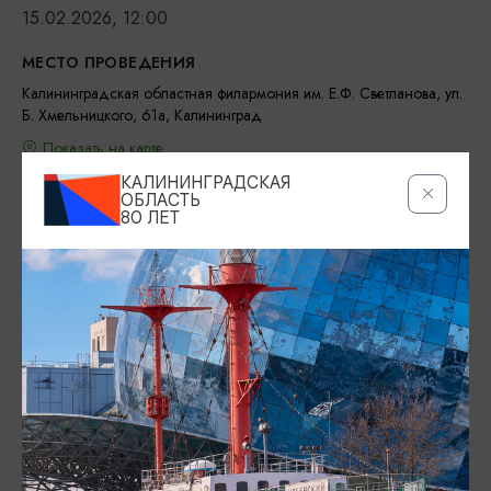
15.02.2026, 12:00
МЕСТО ПРОВЕДЕНИЯ
Калининградская областная филармония им. Е.Ф. Светланова, ул.
Б. Хмельницкого, 61а, Калининград
Показать на карте
КАЛИНИНГРАДСКАЯ
ТЕЛЕФОН
ОБЛАСТЬ
80 ЛЕТ
+7 (4012) 64-78-90 (касса)
ПОЧТА
info@filarmonia39.ru
ВОЗРАСТНЫЕ ОГРАНИЧЕНИЯ
0+
БИЛЕТЫ
550-700 рублей