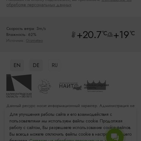
обработке персональных данных
Скорость ветра: 3m/s
+20.7
+19
°C
°C
Влажность: 62%
Источник:
Gismeteo
EN
DE
RU
Данный ресурс носит информационный характер. Администрация не
несет ответственности за качество услуг, предоставленных
Для улучшения работы сайта и его взаимодействия с
сторонними организациями
пользователями мы используем файлы cookie. Продолжая
работу с сайтом, Вы разрешаете использование cookie-файлов.
Разработка сайта: «Решение»
Вы всегда можете отключить файлы cookie в настройках Вашего
Продвижение сайта: Remarka Agency
браузера.
Согласие на обработку персональных данных.