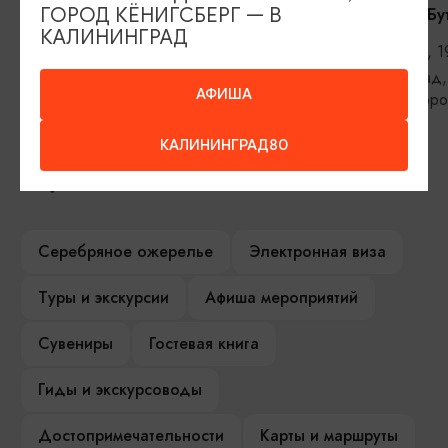
RADIO TAPOK
Константин Бу
ГОРОД КЁНИГСБЕРГ — В
КАЛИНИНГРАД
04.09.2026, 20:00
11.09.2026, 1
Калининград, РК «Резиденция
Калининград,
АФИША
королей»
железнодоро
КАЛИНИНГРАД80
ИЩИТЕ ТАКЖЕ НА НАШЕМ САЙТЕ
Серебряное ожерелье
Электронная виза
Туры и экскурсии
Афиша мероприятий
Сувениры
Гостевая книга
Гиды и экскурсоводы
Достопримечательности
Карты и маршруты