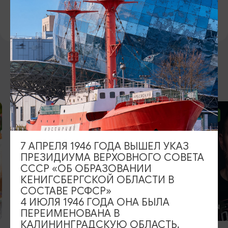
ВКОНТАКТЕ
https://vk.com/artpro_yantarholl
ВОЗМОЖНО ВАС ЗАИНТЕРЕСУЕТ
ОТ 2500₽
ОТ 1000₽
7 АПРЕЛЯ 1946 ГОДА ВЫШЕЛ УКАЗ
ПРЕЗИДИУМА ВЕРХОВНОГО СОВЕТА
СССР «ОБ ОБРАЗОВАНИИ
КЕНИГСБЕРГСКОЙ ОБЛАСТИ В
СОСТАВЕ РСФСР»
4 ИЮЛЯ 1946 ГОДА ОНА БЫЛА
КОНЦЕРТЫ
КОНЦЕРТЫ
ПЕРЕИМЕНОВАНА В
КАЛИНИНГРАДСКУЮ ОБЛАСТЬ,