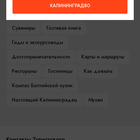
КАЛИНИНГРАД80
Туры и экскурсии
Афиша мероприятий
Сувениры
Гостевая книга
Гиды и экскурсоводы
Достопримечательности
Карты и маршруты
Рестораны
Гостиницы
Как доехать
Компас Балтийской кухни
Настоящий Калининградец
Музеи
Контакты Туристского