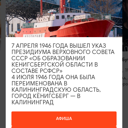
КОНЦЕРТЫ
КОНЦЕРТЫ
7 АПРЕЛЯ 1946 ГОДА ВЫШЕЛ УКАЗ
ПРЕЗИДИУМА ВЕРХОВНОГО СОВЕТА
СССР «ОБ ОБРАЗОВАНИИ
RADIO TAPOK
Константин Бу
КЕНИГСБЕРГСКОЙ ОБЛАСТИ В
04.09.2026, 20:00
11.09.2026, 1
СОСТАВЕ РСФСР»
4 ИЮЛЯ 1946 ГОДА ОНА БЫЛА
Калининград, РК «Резиденция
Калининград,
ПЕРЕИМЕНОВАНА В
королей»
железнодоро
КАЛИНИНГРАДСКУЮ ОБЛАСТЬ,
ГОРОД КЁНИГСБЕРГ — В
КАЛИНИНГРАД
ИЩИТЕ ТАКЖЕ НА НАШЕМ САЙТЕ
АФИША
Серебряное ожерелье
Электронная виза