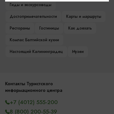
Гиды и экскурсоводы
Достопримечательности
Карты и маршруты
Рестораны
Гостиницы
Как доехать
Компас Балтийской кухни
Настоящий Калининградец
Музеи
Контакты Туристского
информационного центра
+7 (4012) 555-200
8 (800) 200-55-39