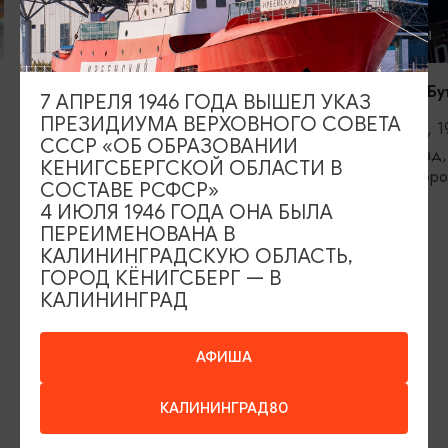
КОНЦЕРТЫ
КОНЦЕРТЫ
RADIO TAPOK
Константин Бу
7 АПРЕЛЯ 1946 ГОДА ВЫШЕЛ УКАЗ
ПРЕЗИДИУМА ВЕРХОВНОГО СОВЕТА
04.09.2026, 20:00
11.09.2026, 1
СССР «ОБ ОБРАЗОВАНИИ
Калининград, РК «Резиденция
Калининград,
КЕНИГСБЕРГСКОЙ ОБЛАСТИ В
королей»
железнодоро
СОСТАВЕ РСФСР»
4 ИЮЛЯ 1946 ГОДА ОНА БЫЛА
ПЕРЕИМЕНОВАНА В
КАЛИНИНГРАДСКУЮ ОБЛАСТЬ,
ИЩИТЕ ТАКЖЕ НА НАШЕМ САЙТЕ
ГОРОД КЁНИГСБЕРГ — В
КАЛИНИНГРАД
Серебряное ожерелье
Электронная виза
АФИША
Туры и экскурсии
Афиша мероприятий
КАЛИНИНГРАД80
Сувениры
Гостевая книга