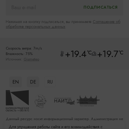
Нажимая на кнопку подписаться, вы принимаете
Соглашение об
обработке персональных данных
Скорость ветра: 7m/s
+19.4
+19.7
°C
°C
Влажность: 75%
Источник:
Gismeteo
EN
DE
RU
Данный ресурс носит информационный характер. Администрация не
несет ответственности за качество услуг, предоставленных
Для улучшения работы сайта и его взаимодействия с