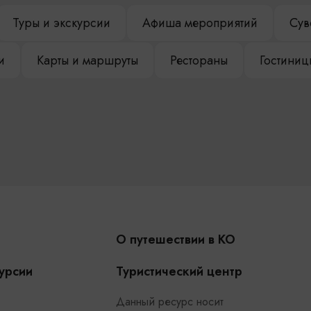
Туры и экскурсии
Афиша мероприятий
Сув
и
Карты и маршруты
Рестораны
Гостиниц
О путешествии в КО
урсии
Туристический центр
Данный ресурс носит