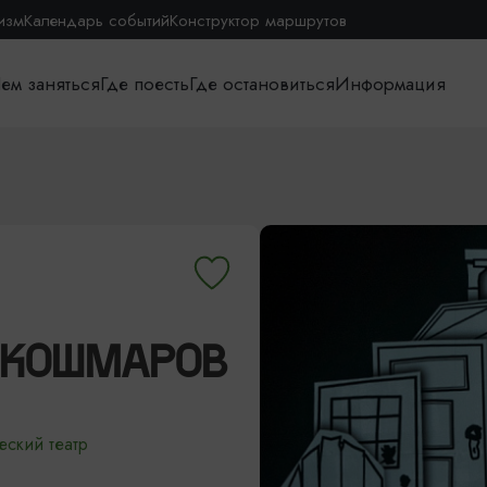
изм
Календарь событий
Конструктор маршрутов
ем заняться
Где поесть
Где остановиться
Информация
 КОШМАРОВ
еский театр