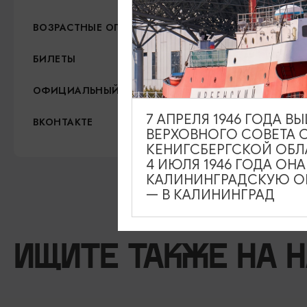
12+
ВОЗРАСТНЫЕ ОГРАНИЧЕНИЯ
200-2200 рублей
БИЛЕТЫ
https://dramteatr39.ru/
ОФИЦИАЛЬНЫЙ САЙТ
7 АПРЕЛЯ 1946 ГОДА 
https://vk.com/dramteatr3
ВКОНТАКТЕ
ВЕРХОВНОГО СОВЕТА 
КЕНИГСБЕРГСКОЙ ОБЛ
4 ИЮЛЯ 1946 ГОДА ОН
КАЛИНИНГРАДСКУЮ ОБ
— В КАЛИНИНГРАД
ИЩИТЕ ТАКЖЕ НА 