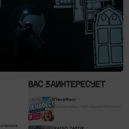
ВАС ЗАИНТЕРЕСУЕТ
ПенаФест
Калининград, Парк отдыха «Юность»
валенные
RADIO TAPOK