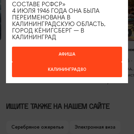
СОСТАВЕ РСФСР»
4 ИЮЛЯ 1946 ГОДА ОНА БЫЛА
ПЕРЕИМЕНОВАНА В
КАЛИНИНГРАДСКУЮ ОБЛАСТЬ,
ГОРОД КЁНИГСБЕРГ — В
КОНЦЕРТЫ
ВЫСТАВКИ
КАЛИНИНГРАД
Константин Бутаков. StandUp
Прикосновен
АФИША
11.09.2026, 19:00
06.08.2026 -
Калининград, Дворец культуры
Калининград,
КАЛИНИНГРАД80
железнодорожников
областной ис
музей
ИЩИТЕ ТАКЖЕ НА НАШЕМ САЙТЕ
Серебряное ожерелье
Электронная виза