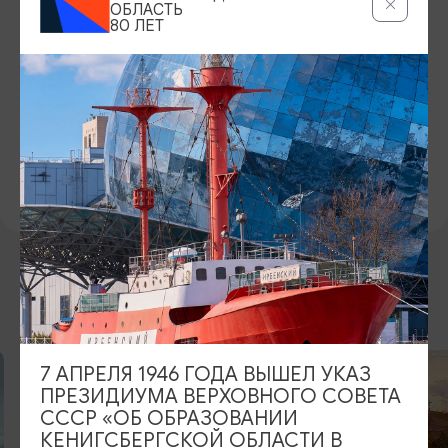
ОБЛАСТЬ
БИЛЕТЫ
80 ЛЕТ
800-1800 рублей
ОФИЦИАЛЬНЫЙ САЙТ
https://muzteatr39.ru/
VKONTAKTE
https://vk.com/muzteatr39
ВОЗМОЖНО ВАС ЗАИНТЕРЕСУЕТ
7 АПРЕЛЯ 1946 ГОДА ВЫШЕЛ УКАЗ
ОТ 1000₽
ПРЕЗИДИУМА ВЕРХОВНОГО СОВЕТА
СССР «ОБ ОБРАЗОВАНИИ
КЕНИГСБЕРГСКОЙ ОБЛАСТИ В