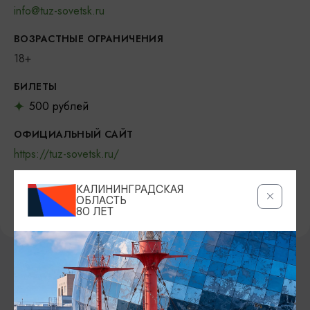
info@tuz-sovetsk.ru
ВОЗРАСТНЫЕ ОГРАНИЧЕНИЯ
18+
БИЛЕТЫ
500 рублей
ОФИЦИАЛЬНЫЙ САЙТ
https://tuz-sovetsk.ru/
ВКОНТАКТЕ
КАЛИНИНГРАДСКАЯ
ОБЛАСТЬ
https://vk.com/tuz_sovetsk
80 ЛЕТ
ВОЗМОЖНО ВАС ЗАИНТЕРЕСУЕТ