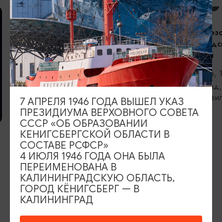
КОНЦЕРТЫ
Открытие сез
Калининградс
филармонии
06.09.2026, 
Калининград,
областная фи
7 АПРЕЛЯ 1946 ГОДА ВЫШЕЛ УКАЗ
Светланова
ВЫСТАВКИ
ПРЕЗИДИУМА ВЕРХОВНОГО СОВЕТА
СССР «ОБ ОБРАЗОВАНИИ
КЕНИГСБЕРГСКОЙ ОБЛАСТИ В
Прикосновение
СОСТАВЕ РСФСР»
06.08.2026 - 05.09.2026
4 ИЮЛЯ 1946 ГОДА ОНА БЫЛА
ПЕРЕИМЕНОВАНА В
Калининград, Калининградский
КАЛИНИНГРАДСКУЮ ОБЛАСТЬ,
областной историко-художественный
ГОРОД КЁНИГСБЕРГ — В
музей
КАЛИНИНГРАД