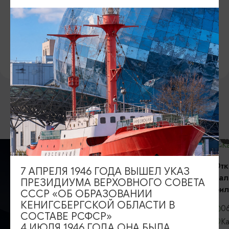
ЯНТАРЬХОЛЛ.РФ
https://янтарьхолл.рф
ВКОНТАКТЕ
https://vk.com/yantarholl
ВОЗМОЖНО ВАС ЗАИНТЕРЕСУЕТ
КОНЦЕРТЫ
Открытие сез
7 АПРЕЛЯ 1946 ГОДА ВЫШЕЛ УКАЗ
Калининградс
ПРЕЗИДИУМА ВЕРХОВНОГО СОВЕТА
филармонии
СССР «ОБ ОБРАЗОВАНИИ
КЕНИГСБЕРГСКОЙ ОБЛАСТИ В
06.09.2026, 
СОСТАВЕ РСФСР»
Калининград,
4 ИЮЛЯ 1946 ГОДА ОНА БЫЛА