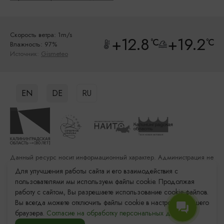
Скорость ветра: 1m/s
+12.8
+19.2
°C
°C
Влажность: 97%
Источник:
Gismeteo
EN
DE
RU
Данный ресурс носит информационный характер. Администрация не
несет ответственности за качество услуг, предоставленных
Для улучшения работы сайта и его взаимодействия с
сторонними организациями
пользователями мы используем файлы cookie. Продолжая
работу с сайтом, Вы разрешаете использование cookie-файлов.
Разработка сайта: «Решение»
Вы всегда можете отключить файлы cookie в настройках Вашего
Продвижение сайта: Remarka Agency
браузера.
Согласие на обработку персональных данных.
© 2011–2026 «Туристский информационный центр