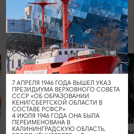
https://vk.com/muzteatr39
ВОЗМОЖНО ВАС ЗАИНТЕРЕСУЕТ
ОТ 2500₽
ОТ 1000₽
7 АПРЕЛЯ 1946 ГОДА ВЫШЕЛ УКАЗ
ПРЕЗИДИУМА ВЕРХОВНОГО СОВЕТА
СССР «ОБ ОБРАЗОВАНИИ
КЕНИГСБЕРГСКОЙ ОБЛАСТИ В
СОСТАВЕ РСФСР»
4 ИЮЛЯ 1946 ГОДА ОНА БЫЛА
КОНЦЕРТЫ
КОНЦЕРТЫ
ПЕРЕИМЕНОВАНА В
КАЛИНИНГРАДСКУЮ ОБЛАСТЬ,
RADIO TAPOK
Константин Бу