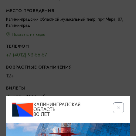
МЕСТО ПРОВЕДЕНИЯ
Калининградский областной музыкальный театр, пр-т Мира, 87,
Калининград
Показать на карте
ТЕЛЕФОН
+7 (4012) 93-56-57
ВОЗРАСТНЫЕ ОГРАНИЧЕНИЯ
12+
БИЛЕТЫ
600 - 1100 руб.
КАЛИНИНГРАДСКАЯ
ОФИЦИАЛЬНЫЙ САЙТ
ОБЛАСТЬ
80 ЛЕТ
https://muzteatr39.ru/
VKONTAKTE