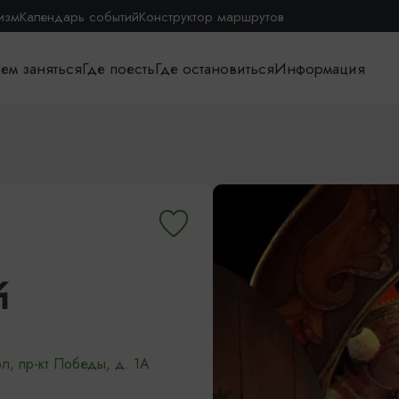
изм
Календарь событий
Конструктор маршрутов
ем заняться
Где поесть
Где остановиться
Информация
К
л, пр-кт Победы, д. 1А