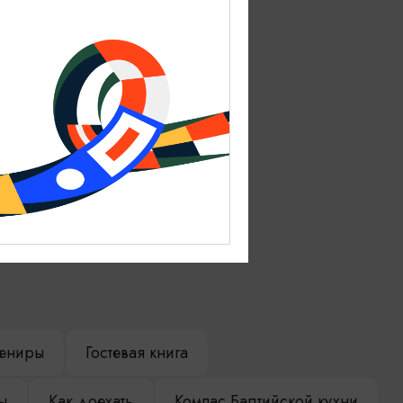
ениры
Гостевая книга
ы
Как доехать
Компас Балтийской кухни