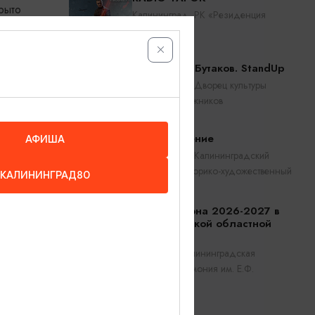
крыто
Калининград, РК «Резиденция
королей»
Константин Бутаков. StandUp
Калининград, Дворец культуры
железнодорожников
Прикосновение
АФИША
Калининград, Калининградский
областной историко-художественный
КАЛИНИНГРАД80
музей
Открытие сезона 2026-2027 в
Калининградской областной
филармонии
Калининград, Калининградская
областная филармония им. Е.Ф.
Светланова