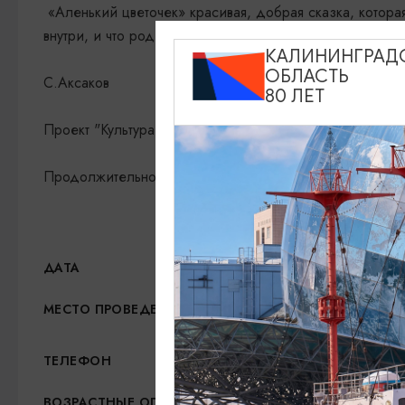
«Аленький цветочек» красивая, добрая сказка, которая 
внутри, и что родительская любовь не имеет цены.
КАЛИНИНГРАД
ОБЛАСТЬ
С.Аксаков
80 ЛЕТ
Проект "Культура малой Родины"
Продолжительность спектакля 1 час
23.05.2026, 12:00
ДАТА
Калининградский областн
МЕСТО ПРОВЕДЕНИЯ
+7 (4012) 21-43-35
ТЕЛЕФОН
5+
ВОЗРАСТНЫЕ ОГРАНИЧЕНИЯ