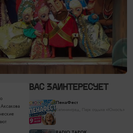
ВАС ЗАИНТЕРЕСУЕТ
го
ПенаФест
 Аксакова
Калининград, Парк отдыха «Юность»
ческие
ают
RADIO TAPOK