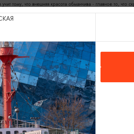
учит тому, что внешняя красота обманчива - главное то, что с
СКАЯ
ой театр кукол, пр-кт Победы, д. 1А,
Показать на карте