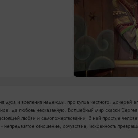
я духа и вселения надежды, про купца честного, дочерей е
зное, да любовь несказанную. Волшебный мир сказки Сергея
 настоящей любви и самопожертвовании. В ней простые челове
а - непредвзятое отношение, сочувствие, искренность превращ