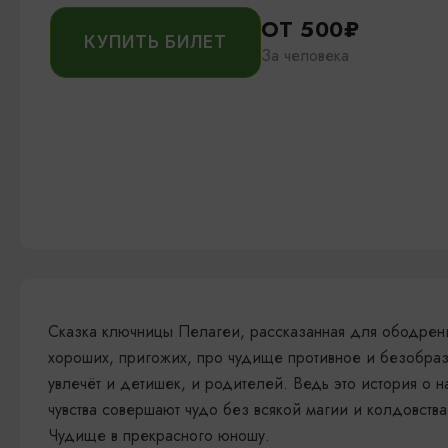
ОТ 500₽
КУПИТЬ БИЛЕТ
За человека
Сказка ключницы Пелагеи, рассказанная для ободрени
хороших, пригожих, про чудище противное и безобра
увлечёт и детишек, и родителей. Ведь это история о
чувства совершают чудо без всякой магии и колдовств
Чудище в прекрасного юношу.