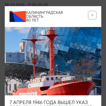
28.03.2026, 17:00-20:00
КАЛИНИНГРАДСКАЯ
МЕСТО ПРОВЕДЕНИЯ
ОБЛАСТЬ
80 ЛЕТ
Поселение викингов «Кауп», Зеленоградский р-н, п. Романово,
Зеленоградск
Показать на карте
ТЕЛЕФОН
+7 (4012) 37-99-26; +7 (906) 237-99-26
ПОЧТА
kaup.viking@yandex.ru
ВОЗРАСТНЫЕ ОГРАНИЧЕНИЯ
12+
БИЛЕТЫ
Взрослый билет - 1200 руб.
7 АПРЕЛЯ 1946 ГОДА ВЫШЕЛ УКАЗ