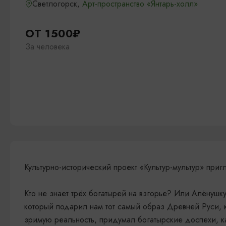
Светлогорск,
Арт-пространство «Янтарь-холл»
ОТ 1500₽
За человека
Культурно-исторический проект «Культур-мультур» приг
Кто не знает трёх богатырей на взгорье? Или Алёнушк
который подарил нам тот самый образ Древней Руси, к
зримую реальность, придумал богатырские доспехи, ка