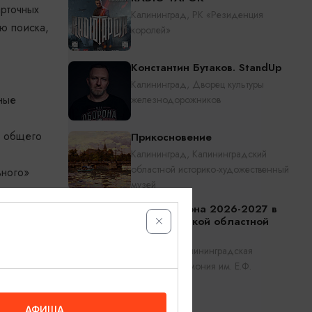
арточных
Калининград, РК «Резиденция
ю поиска,
королей»
Константин Бутаков. StandUp
Калининград, Дворец культуры
ные
железнодорожников
о общего
Прикосновение
Калининград, Калининградский
областной историко-художественный
ьного»
музей
 почему
Открытие сезона 2026-2027 в
Калининградской областной
филармонии
Калининград, Калининградская
областная филармония им. Е.Ф.
 даже
Светланова
АФИША