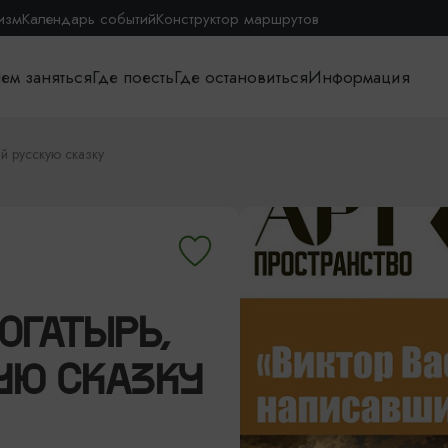
изм
Календарь событий
Конструктор маршрутов
ем заняться
Где поесть
Где остановиться
Информация
й русскую сказку
ОГАТЫРЬ,
УЮ СКАЗКУ