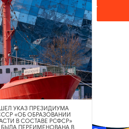
нецов не иллюстрировал историю — он её выдумал. И эта вы
ей» и хочет узнать, как они рождались.
воя магия — не хуже итальянского Ренессанса.
зглянуть на неё взрослыми глазами.
которые превращают лекции об искусстве в живые, увлекатель
ВЫШЕЛ УКАЗ ПРЕЗИДИУМА
-холл», ул. Ленина, 11, Светлогорск
Показать на карте
СССР «ОБ ОБРАЗОВАНИИ
АСТИ В СОСТАВЕ РСФСР»
А БЫЛА ПЕРЕИМЕНОВАНА В