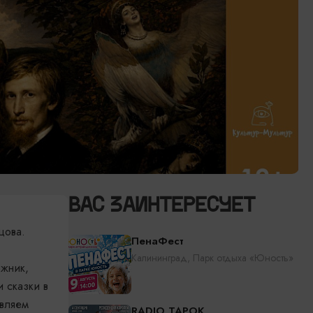
ВАС ЗАИНТЕРЕСУЕТ
цова.
ПенаФест
Калининград, Парк отдыха «Юность»
ожник,
 сказки в
авляем
RADIO TAPOK