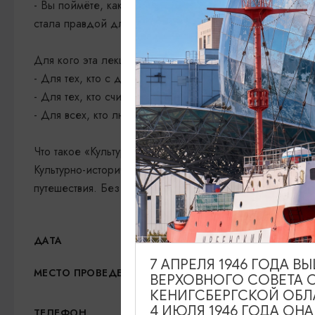
- Вы поймёте, как создавался национальный миф. Вас
стала правдой для миллионов.
Для кого эта лекция:
- Для тех, кто с детства помнит «Алёнушку» и «Богатыр
- Для тех, кто считает, что в русском искусстве есть с
- Для всех, кто любил и любит сказку и теперь готов в
Что такое «Культур-мультур»?
Культурно-исторический проект двух искусствоведов, 
путешествия. Без занудства, но с глубокими смыслами.
14.07.2026, 15:00
ДАТА
7 АПРЕЛЯ 1946 ГОДА 
Арт-пространство «Янтарь
МЕСТО ПРОВЕДЕНИЯ
ВЕРХОВНОГО СОВЕТА 
КЕНИГСБЕРГСКОЙ ОБЛ
4 ИЮЛЯ 1946 ГОДА ОН
+7 (4012) 300-111
ТЕЛЕФОН