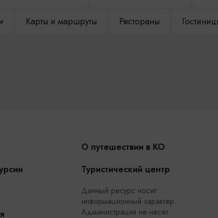
и
Карты и маршруты
Рестораны
Гостиниц
О путешествии в КО
урсии
Туристический центр
Данный ресурс носит
информационный характер.
Администрация не несет
я