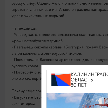
русскую силу. Однако мало кто помнит, что начинал В
игроков и уличных сценки. А ещё он расписывал храм
утрат и удивительных открытий.
На лекции мы:
- Узнаем, как сын вятского священника стал главным 
драмы петербургских трущоб.
- Разгадаем секреты картины «Богатыри»: почему Васн
у этой картины с древнерусской иконой.
- Посмотрим на Васнецова-архитектора: дом в неорус
русского храма.
- Поговорим о том, как его искусство из «сказочного
КАЛИНИНГРАД
оно до сих пор формирует наше представление о «нас
ОБЛАСТЬ
80 ЛЕТ
Почему стоит прийти?
- Вы узнаете Васнецова за пределами хрестоматийных 
архитектором.