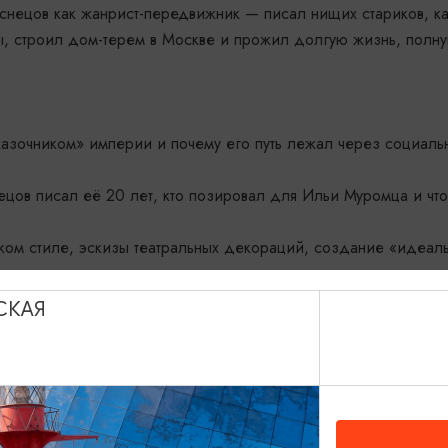
аснецов как жанрист-передвижник — писал нищих стариков, к
ы, строил дом-терем в Москве и прожил долгую жизнь, полну
«сказочником» империи и почему его путь лежал через социаль
ецов писал её 20 лет, кто позировал для Ильи Муромца и чт
ском стиле, эскизы театральных декораций, создание «идеал
» стало священным (росписи Владимирского собора в Киеве) и
СКАЯ
тоящей» России.
картин. Оказывается, он был и сатириком, и портретистом, и