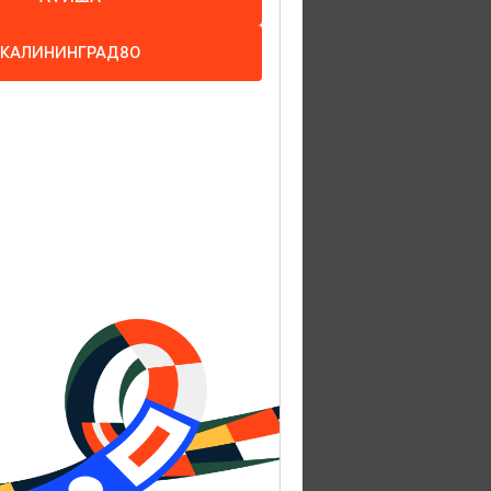
думка
КАЛИНИНГРАД80
ные