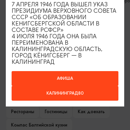
королей»
железнодоро
7 АПРЕЛЯ 1946 ГОДА ВЫШЕЛ УКАЗ
ПРЕЗИДИУМА ВЕРХОВНОГО СОВЕТА
СССР «ОБ ОБРАЗОВАНИИ
КЕНИГСБЕРГСКОЙ ОБЛАСТИ В
ИЩИТЕ ТАКЖЕ НА НАШЕМ САЙТЕ
СОСТАВЕ РСФСР»
4 ИЮЛЯ 1946 ГОДА ОНА БЫЛА
ПЕРЕИМЕНОВАНА В
Серебряное ожерелье
Электронная виза
КАЛИНИНГРАДСКУЮ ОБЛАСТЬ,
ГОРОД КЁНИГСБЕРГ — В
Туры и экскурсии
Афиша мероприятий
КАЛИНИНГРАД
Сувениры
Гостевая книга
АФИША
Гиды и экскурсоводы
КАЛИНИНГРАД80
Достопримечательности
Карты и маршруты
Рестораны
Гостиницы
Как доехать
Компас Балтийской кухни