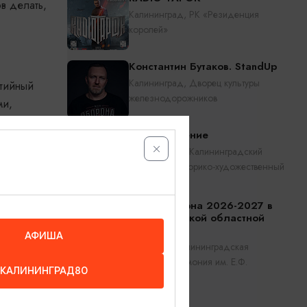
в делать,
Калининград, РК «Резиденция
королей»
Константин Бутаков. StandUp
Калининград, Дворец культуры
ытийный
железнодорожников
ми,
Прикосновение
Калининград, Калининградский
областной историко-художественный
музей
границей.
ганизатор
Открытие сезона 2026-2027 в
Калининградской областной
ыла на
филармонии
АФИША
Калининград, Калининградская
областная филармония им. Е.Ф.
. Работал
КАЛИНИНГРАД80
Светланова