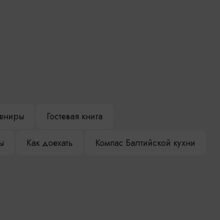
ениры
Гостевая книга
ы
Как доехать
Компас Балтийской кухни