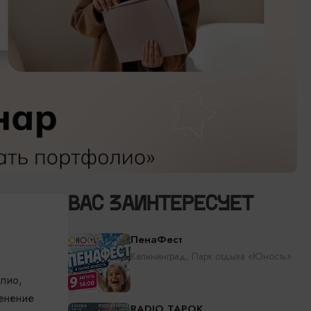
ВАС ЗАИНТЕРЕСУЕТ
е
ПенаФест
Калининград, Парк отдыха «Юность»
олио,
менение
RADIO TAPOK