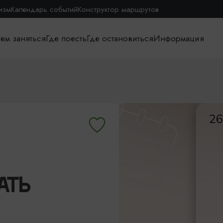
изм
Календарь событий
Конструктор маршрутов
ем заняться
Где поесть
Где остановиться
Информация
АТЬ