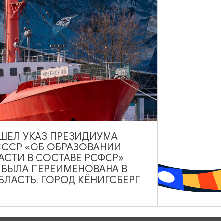
сы и получить обратную связь по своим портфолио.
Гостиная» по адресу: ул. Гостиная, д. 10-14, пом. 1. Начало
бходима предварительная регистрация по ссылке:
https://mb-
кта «Эффективная и конкурентная экономика».
ВЫШЕЛ УКАЗ ПРЕЗИДИУМА
СССР «ОБ ОБРАЗОВАНИИ
ры «Гостиная» по адресу: ул. Гостиная, д. 10-14, пом. 1,
АСТИ В СОСТАВЕ РСФСР»
А БЫЛА ПЕРЕИМЕНОВАНА В
ЛАСТЬ, ГОРОД КЁНИГСБЕРГ