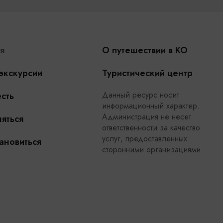
я
О путешествии в КО
 экскурсии
Туристический центр
Данный ресурс носит
сть
информационный характер.
Администрация не несет
яться
ответственности за качество
услуг, предоставленных
ановиться
сторонними организациями