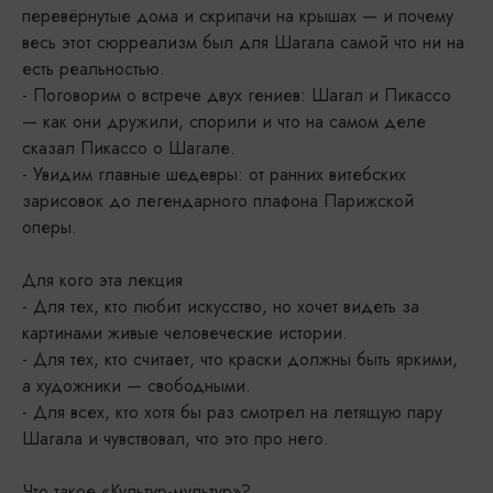
перевёрнутые дома и скрипачи на крышах — и почему
весь этот сюрреализм был для Шагала самой что ни на
есть реальностью.
- Поговорим о встрече двух гениев: Шагал и Пикассо
— как они дружили, спорили и что на самом деле
сказал Пикассо о Шагале.
- Увидим главные шедевры: от ранних витебских
зарисовок до легендарного плафона Парижской
оперы.
Для кого эта лекция
- Для тех, кто любит искусство, но хочет видеть за
картинами живые человеческие истории.
- Для тех, кто считает, что краски должны быть яркими,
а художники — свободными.
- Для всех, кто хотя бы раз смотрел на летящую пару
Шагала и чувствовал, что это про него.
Что такое «Культур-мультур»?