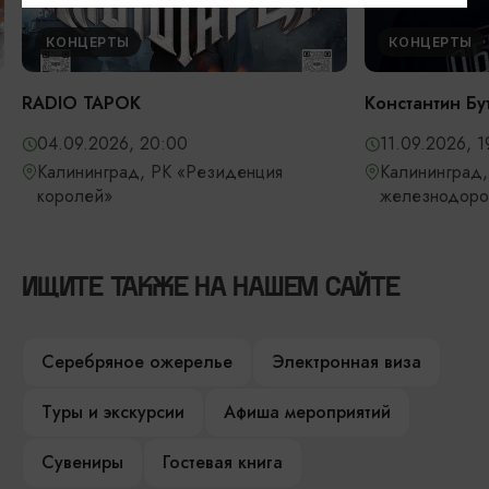
КОНЦЕРТЫ
КОНЦЕРТЫ
RADIO TAPOK
Константин Бу
04.09.2026, 20:00
11.09.2026, 1
Калининград, РК «Резиденция
Калининград,
королей»
железнодоро
ИЩИТЕ ТАКЖЕ НА НАШЕМ САЙТЕ
Серебряное ожерелье
Электронная виза
Туры и экскурсии
Афиша мероприятий
Сувениры
Гостевая книга