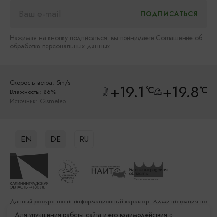
Нажимая на кнопку подписаться, вы принимаете
Соглашение об
обработке персональных данных
Скорость ветра: 5m/s
+19.1
+19.8
°C
°C
Влажность: 86%
Источник:
Gismeteo
EN
DE
RU
Данный ресурс носит информационный характер. Администрация не
несет ответственности за качество услуг, предоставленных
Для улучшения работы сайта и его взаимодействия с