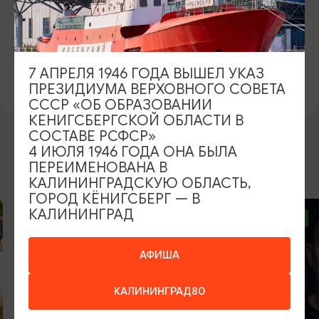
БИЛЕТЫ
1500 рублей
ВКОНТАКТЕ
7 АПРЕЛЯ 1946 ГОДА ВЫШЕЛ УКАЗ
https://vk.com/artpro_yantarholl
ПРЕЗИДИУМА ВЕРХОВНОГО СОВЕТА
СССР «ОБ ОБРАЗОВАНИИ
КЕНИГСБЕРГСКОЙ ОБЛАСТИ В
СОСТАВЕ РСФСР»
4 ИЮЛЯ 1946 ГОДА ОНА БЫЛА
ВОЗМОЖНО ВАС ЗАИНТЕРЕСУЕТ
ПЕРЕИМЕНОВАНА В
КАЛИНИНГРАДСКУЮ ОБЛАСТЬ,
ГОРОД КЁНИГСБЕРГ — В
КАЛИНИНГРАД
ОТ 2500₽
ОТ 1000₽
АФИША
КАЛИНИНГРАД80