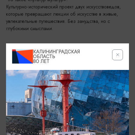
Культурно-исторический проект двух искусствоведов,
которые превращают лекции об искусстве в живые,
увлекательные путешествия. Без занудства, но с
глубокими смыслами.
ДАТА
КАЛИНИНГРАДСКАЯ
10.07.2026, 16:00
ОБЛАСТЬ
80 ЛЕТ
МЕСТО ПРОВЕДЕНИЯ
Арт-пространство «Янтарь-холл», ул. Ленина, 11, Светлогорск
Показать на карте
ТЕЛЕФОН
+7 (4012) 300-111
ВОЗРАСТНЫЕ ОГРАНИЧЕНИЯ
12+