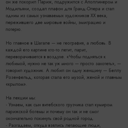
он же покорил Париж, подружился с Аполлинером и
Модильяни, создал плафон для Гранд-Опера и стал
одним из самых узнаваемых художников XX века,
пережившего две мировые войны, эмиграцию и
потерю.
Но главное в Шагале — не география, а любовь. В
каждой его картине кто-то летит, парит,
переворачивается в воздухе. «Чтобы подняться к
любимой, нужно не так уж много — просто захотеть», —
говорил художник. А любил он одну женщину — Беллу
Розенфельд, которая стала его музой, женой и главным
«крылом».
На лекции мы:
- Узнаем, как сын витебского грузчика стал кумиром
парижской богемы и почему он так и не смог
окончательно покинуть свой родной город.
- Разгадаем, откуда взялись летающие люди,