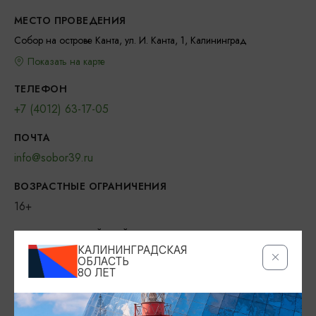
МЕСТО ПРОВЕДЕНИЯ
Собор на острове Канта, ул. И. Канта, 1, Калининград
Показать на карте
ТЕЛЕФОН
+7 (4012) 63-17-05
ПОЧТА
info@sobor39.ru
ВОЗРАСТНЫЕ ОГРАНИЧЕНИЯ
16+
ОФИЦИАЛЬНЫЙ САЙТ
КАЛИНИНГРАДСКАЯ
http://sobor39.ru/
ОБЛАСТЬ
80 ЛЕТ
ВКОНТАКТЕ
https://vk.com/sobor39