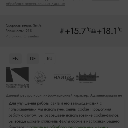
обработке персональных данных
Скорость ветра: 3m/s
+15.7
+18.1
°C
°C
Влажность: 91%
Источник:
Gismeteo
EN
DE
RU
Данный ресурс носит информационный характер. Администрация не
несет ответственности за качество услуг, предоставленных
Для улучшения работы сайта и его взаимодействия с
сторонними организациями
пользователями мы используем файлы cookie. Продолжая
работу с сайтом, Вы разрешаете использование cookie-файлов.
Разработка сайта: «Решение»
Вы всегда можете отключить файлы cookie в настройках Вашего
Продвижение сайта: Remarka Agency
браузера.
Согласие на обработку персональных данных.