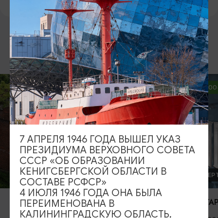
ВОЗМОЖНО ВАС ЗАИНТЕРЕСУЕТ
ОТ 2500₽
7 АПРЕЛЯ 1946 ГОДА ВЫШЕЛ УКАЗ
ПРЕЗИДИУМА ВЕРХОВНОГО СОВЕТА
СССР «ОБ ОБРАЗОВАНИИ
КЕНИГСБЕРГСКОЙ ОБЛАСТИ В
ДЕТЯМ
КОНЦЕРТЫ
СОСТАВЕ РСФСР»
4 ИЮЛЯ 1946 ГОДА ОНА БЫЛА
ПенаФест
RADIO TAPOK
ПЕРЕИМЕНОВАНА В
КАЛИНИНГРАДСКУЮ ОБЛАСТЬ,