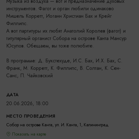
Музыка из воздуха — вот и предназначение духовых
инструментов. Фагот и орган любили одинаково
Мишель Корретт, Иоганн Христиан Бах и Крейг
Филлипс.
А вот партитуры их любят Анатолий Королев (фагот) и
титулярный органист Собора на острове Канта Мансур
Юсупов. Обещаем, вы тоже полюбите.
В программе: Д. Букстехуде, И.С. Бах, И.Х. Бах, С.
Франк, М. Корретт, К. Филлипс, В. Солтан, К. Сен-
Санс, П. Чайковский
ДАТА
20.06.2026, 18:00
МЕСТО ПРОВЕДЕНИЯ
Собор на острове Канта, ул. И. Канта, 1, Калининград
Показать на карте