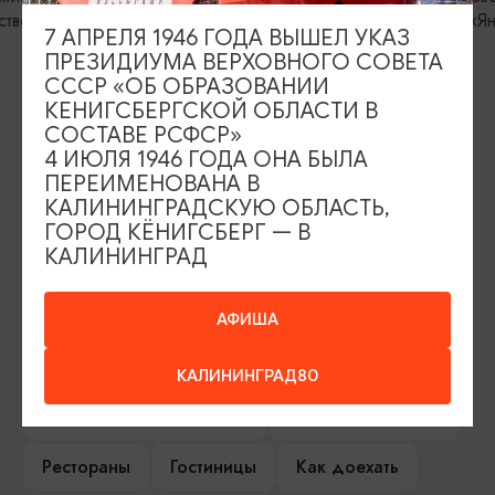
«Янтарь-холл
7 АПРЕЛЯ 1946 ГОДА ВЫШЕЛ УКАЗ
ПРЕЗИДИУМА ВЕРХОВНОГО СОВЕТА
СССР «ОБ ОБРАЗОВАНИИ
КЕНИГСБЕРГСКОЙ ОБЛАСТИ В
СОСТАВЕ РСФСР»
ИЩИТЕ ТАКЖЕ НА НАШЕМ САЙТЕ
4 ИЮЛЯ 1946 ГОДА ОНА БЫЛА
ПЕРЕИМЕНОВАНА В
КАЛИНИНГРАДСКУЮ ОБЛАСТЬ,
Серебряное ожерелье
Электронная виза
ГОРОД КЁНИГСБЕРГ — В
КАЛИНИНГРАД
Туры и экскурсии
Афиша мероприятий
Сувениры
Гостевая книга
АФИША
Гиды и экскурсоводы
КАЛИНИНГРАД80
Достопримечательности
Карты и маршруты
Рестораны
Гостиницы
Как доехать