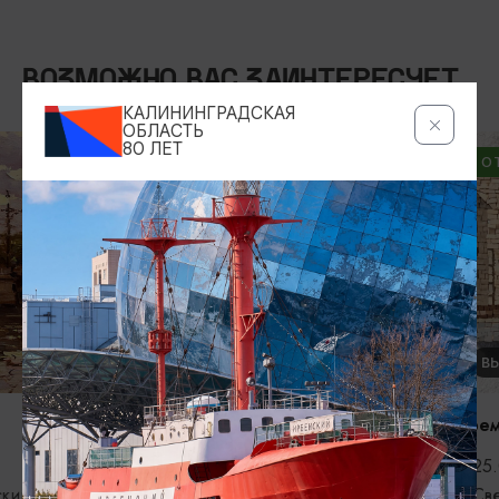
ВОЗМОЖНО ВАС ЗАИНТЕРЕСУЕТ
КАЛИНИНГРАДСКАЯ
КОНЦЕРТЫ
ОБЛАСТЬ
80 ЛЕТ
ОТ 250₽
Открытие сезона 2026-2027 в
Калининградской областной
филармонии
06.09.2026, 12:00
Калининград, Калининградская
областная филармония им. Е.Ф.
Светланова
ВЫСТАВКИ
Время собира
25.08.2026 -
Светлогорск,