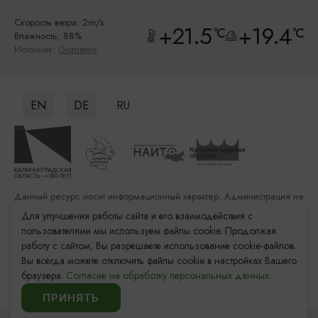
Скорость ветра: 2m/s
+21.5
+19.4
°C
°C
Влажность: 88%
Источник:
Gismeteo
EN
DE
RU
Данный ресурс носит информационный характер. Администрация не
несет ответственности за качество услуг, предоставленных
Для улучшения работы сайта и его взаимодействия с
сторонними организациями
пользователями мы используем файлы cookie. Продолжая
работу с сайтом, Вы разрешаете использование cookie-файлов.
Разработка сайта: «Решение»
Вы всегда можете отключить файлы cookie в настройках Вашего
Продвижение сайта: Remarka Agency
браузера.
Согласие на обработку персональных данных.
© 2011–2026 «Туристский информационный центр
Калининградской области»
ПРИНЯТЬ