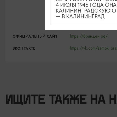
Льготная категория (
4 ИЮЛЯ 1946 ГОДА ОН
КАЛИНИНГРАДСКУЮ ОБ
Детский билет (от 7 
— В КАЛИНИНГРАД
Дети до 7 лет - бесп
https://бранден.рф/
ОФИЦИАЛЬНЫЙ САЙТ
https://vk.com/zamok_br
ВКОНТАКТЕ
ИЩИТЕ ТАКЖЕ НА 