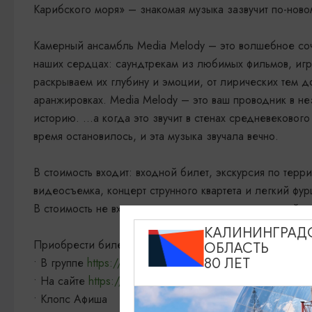
Карибского моря» – знакомая музыка зазвучит по-ново
Камерный ансамбль Media Melody – это волшебное соч
наших сердцах: саундтрекам из любимых фильмов, иг
раскрываем их глубину и эмоции, от лирических тем д
аранжировках. Media Melody – это ваш проводник в не
историю. …а когда это звучит в стенах средневекового
время остановилось, и эта музыка звучала вечно.
В стоимость входит: входной билет, экскурсия по терр
видеосъемка, концерт струнного квартета и легкий фур
В стоимость не входит: прогулки на лошадях, лучный ти
КАЛИНИНГРАД
Приобрести билеты можно:
ОБЛАСТЬ
80 ЛЕТ
• В группе
https://vk.com/festbranden
• На сайте
https://бранден.рф/evening
• Клопс Афиша