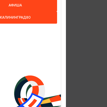
АФИША
КАЛИНИНГРАД80
кзал на
Победы,