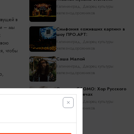
Калининград, Дворец культуры
железнодорожников
ивущей в
ии – мы
Симфония «оживших картин» в
шоу ПРО.АРТ:
х
Калининград, Дворец культуры
свою
железнодорожников
я, чтобы
Саша Малой
Калининград, Дворец культуры
железнодорожников
о,
Оркестр CAGMO: Хор Русского
Рока при свечах
Калининград, Дворец культуры
железнодорожников