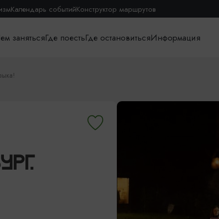
изм
Календарь событий
Конструктор маршрутов
ем заняться
Где поесть
Где остановиться
Информация
зыка!
УРГ.