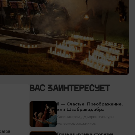
ВАС ЗАИНТЕРЕСУЕТ
Я — Счастье! Преображение,
или Швабракадабра
Калининград, Дворец культуры
железнодорожников
ратов
Главная музыка столетия