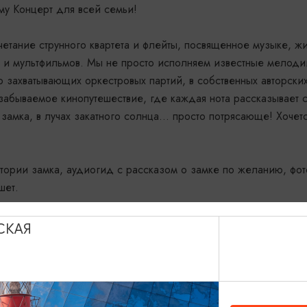
му Концерт для всей семьи!
етание струнного квартета и флейты, посвященное музыке, ж
р и мультфильмов. Мы не просто исполняем известные мелод
о захватывающих оркестровых партий, в собственных авторски
забываемое кинопутешествие, где каждая нота рассказывает 
 замка, в лучах закатного солнца… просто потрясающе! Хочетс
итории замка, аудиогид с рассказом о замке по желанию, фот
шет.
р.
СКАЯ