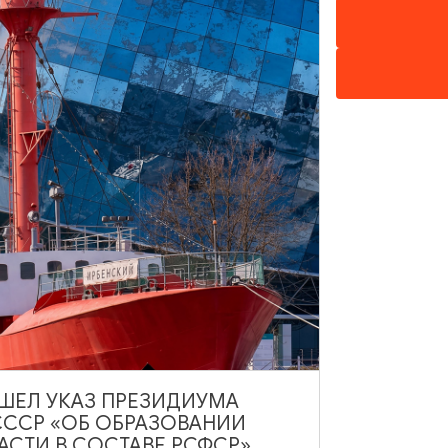
обраться на общественном транспорте с остановки Южный во
сы ходят по расписанию*
, 19:00-22:00
екс «Бранденбург», Мамоновское шоссе, пос. Ушаково, ул. 
ВЫШЕЛ УКАЗ ПРЕЗИДИУМА
СССР «ОБ ОБРАЗОВАНИИ
0 руб.
АСТИ В СОСТАВЕ РСФСР»