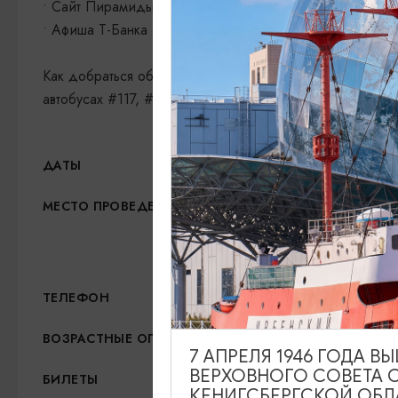
• Сайт Пирамиды
• Афиша T-Банка
Как добраться общественным транспортом Вы можете д
автобусах #117, #161, до остановки Ушаково-1, автобу
09.08.2026, 29.08.2026
ДАТЫ
Музейно-замковый компл
МЕСТО ПРОВЕДЕНИЯ
1а, Ладушкин
Показать на карте
+7 (4012) 52-50-53
ТЕЛЕФОН
6+
ВОЗРАСТНЫЕ ОГРАНИЧЕНИЯ
7 АПРЕЛЯ 1946 ГОДА 
ВЕРХОВНОГО СОВЕТА 
Обычный билет — 170
БИЛЕТЫ
КЕНИГСБЕРГСКОЙ ОБЛ