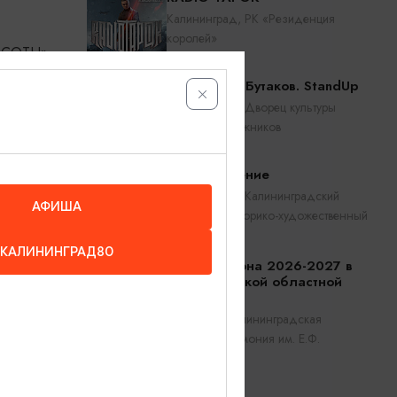
Калининград, РК «Резиденция
королей»
АСОТЫ»,
Константин Бутаков. StandUp
Калининград, Дворец культуры
.
железнодорожников
Прикосновение
Калининград, Калининградский
АФИША
областной историко-художественный
музей
КАЛИНИНГРАД80
Открытие сезона 2026-2027 в
Калининградской областной
филармонии
Калининград, Калининградская
областная филармония им. Е.Ф.
Светланова