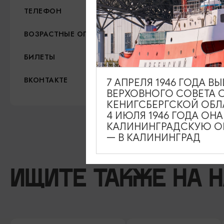
+7 (905) 244-66-55
ТЕЛЕФОН
12+
ВОЗРАСТНЫЕ ОГРАНИЧЕНИЯ
3000 рублей с челов
БИЛЕТЫ
https://vk.com/kafe_sole
ВКОНТАКТЕ
7 АПРЕЛЯ 1946 ГОДА 
ВЕРХОВНОГО СОВЕТА 
КЕНИГСБЕРГСКОЙ ОБЛ
4 ИЮЛЯ 1946 ГОДА ОН
КАЛИНИНГРАДСКУЮ ОБ
— В КАЛИНИНГРАД
ИЩИТЕ ТАКЖЕ НА 