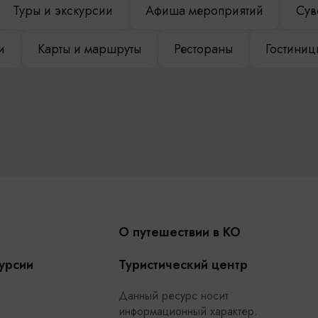
Туры и экскурсии
Афиша мероприятий
Сув
и
Карты и маршруты
Рестораны
Гостиниц
О путешествии в КО
урсии
Туристический центр
Данный ресурс носит
информационный характер.