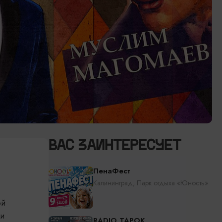
ВАС ЗАИНТЕРЕСУЕТ
ПенаФест
Калининград, Парк отдыха «Юность»
ой
ки
RADIO TAPOK