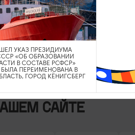
ека
naya_vorona
ВЫШЕЛ УКАЗ ПРЕЗИДИУМА
СССР «ОБ ОБРАЗОВАНИИ
АСТИ В СОСТАВЕ РСФСР»
А БЫЛА ПЕРЕИМЕНОВАНА В
ЛАСТЬ, ГОРОД КЁНИГСБЕРГ
НАШЕМ САЙТЕ