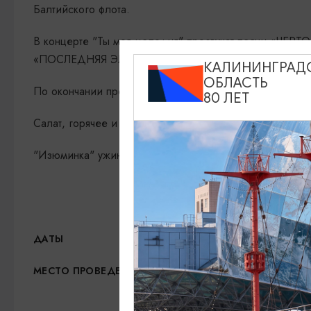
Балтийского флота.
В концерте "Ты моя мелодия" прозвучат песни «
«ПОСЛЕДНЯЯ ЭЛЕКТРИЧКА» и др.
КАЛИНИНГРАД
ОБЛАСТЬ
По окончании представления Вас ждёт авторский ужин
80 ЛЕТ
Салат, горячее и изумительный десерт.
"Изюминка" ужина - фирменный марципановый кофе, пр
14.08.2026, 18:00
ДАТЫ
Кафе «Соленая ворона»,
МЕСТО ПРОВЕДЕНИЯ
Показать на карте