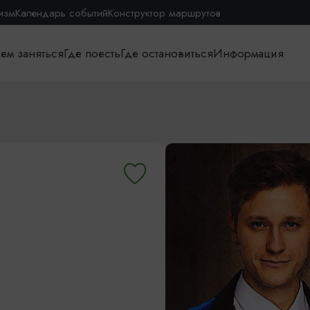
изм
Календарь событий
Конструктор маршрутов
ем заняться
Где поесть
Где остановиться
Информация