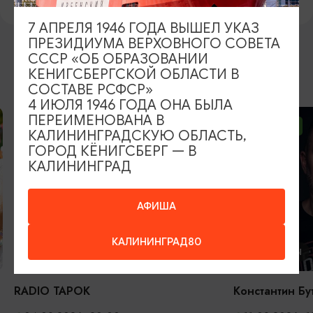
7 АПРЕЛЯ 1946 ГОДА ВЫШЕЛ УКАЗ
ПРЕЗИДИУМА ВЕРХОВНОГО СОВЕТА
СССР «ОБ ОБРАЗОВАНИИ
КЕНИГСБЕРГСКОЙ ОБЛАСТИ В
ВОЗМОЖНО ВАС ЗАИНТЕРЕСУЕТ
СОСТАВЕ РСФСР»
4 ИЮЛЯ 1946 ГОДА ОНА БЫЛА
ПЕРЕИМЕНОВАНА В
ОТ 2500₽
ОТ 1000₽
КАЛИНИНГРАДСКУЮ ОБЛАСТЬ,
ГОРОД КЁНИГСБЕРГ — В
КАЛИНИНГРАД
АФИША
КАЛИНИНГРАД80
КОНЦЕРТЫ
КОНЦЕРТЫ
RADIO TAPOK
Константин Бу