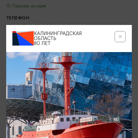
Показать на карте
ТЕЛЕФОН
+7 (4012) 64-78-90 (касса)
КАЛИНИНГРАДСКАЯ
ОБЛАСТЬ
ПОЧТА
80 ЛЕТ
info@filarmonia39.ru
ВОЗРАСТНЫЕ ОГРАНИЧЕНИЯ
12+
БИЛЕТЫ
800-1500 рублей
ОФИЦИАЛЬНЫЙ САЙТ
https://filarmonia39.ru/
ВКОНТАКТЕ
https://vk.com/filarmonia39