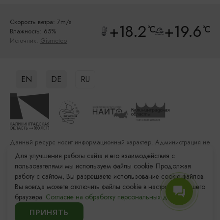
Скорость ветра: 7m/s
+18.2
+19.6
°C
°C
Влажность: 65%
Источник:
Gismeteo
EN
DE
RU
Данный ресурс носит информационный характер. Администрация не
несет ответственности за качество услуг, предоставленных
Для улучшения работы сайта и его взаимодействия с
сторонними организациями
пользователями мы используем файлы cookie. Продолжая
работу с сайтом, Вы разрешаете использование cookie-файлов.
Разработка сайта: «Решение»
Вы всегда можете отключить файлы cookie в настройках Вашего
Продвижение сайта: Remarka Agency
браузера.
Согласие на обработку персональных данных.
© 2011–2026 «Туристский информационный центр
Калининградской области»
ПРИНЯТЬ