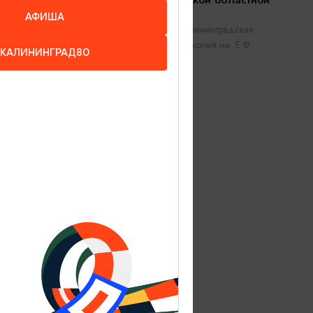
Калининградской областной
филармонии
АФИША
Калининград, Калининградская
областная филармония им. Е.Ф.
КАЛИНИНГРАД80
Светланова
а,