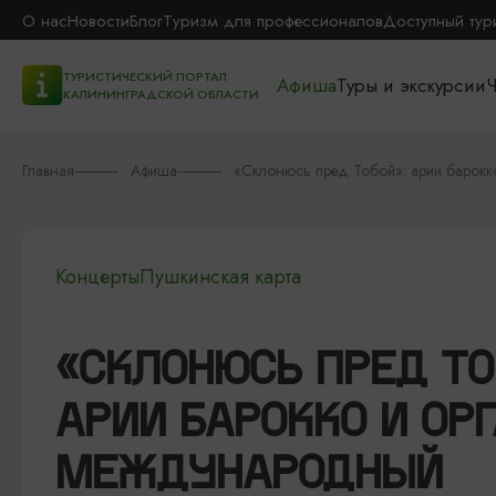
О нас
Новости
Блог
Туризм для профессионалов
Доступный тур
ТУРИСТИЧЕСКИЙ ПОРТАЛ
Афиша
Туры и экскурсии
Ч
КАЛИНИНГРАДСКОЙ ОБЛАСТИ
Главная
Афиша
«Склонюсь пред Тобой»: арии барокк
Концерты
Пушкинская карта
«СКЛОНЮСЬ ПРЕД ТО
АРИИ БАРОККО И ОРГ
МЕЖДУНАРОДНЫЙ