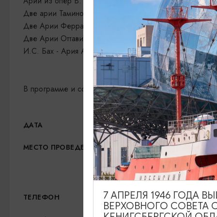
Арии из опер В. А. Моцарта:
Две арии Тамино из оперы «Волшебная флейта»
Две Арии Феррандо из оперы «Так поступают все же
Две Арии Оттавио из оперы «Дон Жуан»
И.С. Бах - Ария Альт а №47 «Сжалься надо мной, Гос
В программе и составе исполнителей возможны измен
25.07.2026, 19:00
ДАТА
Калининградская областн
МЕСТО ПРОВЕДЕНИЯ
Калининград
Показать на карте
7 АПРЕЛЯ 1946 ГОДА 
+7 (4012) 64-78-90 (касс
ТЕЛЕФОН
ВЕРХОВНОГО СОВЕТА 
КЕНИГСБЕРГСКОЙ ОБЛ