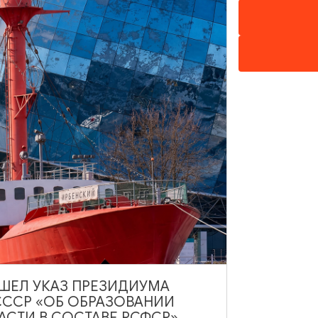
нщины»
поди» из оратории «Страсти по Матфею»
ения
ая филармония им. Е.Ф. Светланова, ул. Б. Хмельницкого, 61
ВЫШЕЛ УКАЗ ПРЕЗИДИУМА
а)
СССР «ОБ ОБРАЗОВАНИИ
АСТИ В СОСТАВЕ РСФСР»