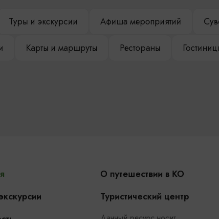
Туры и экскурсии
Афиша мероприятий
Сув
и
Карты и маршруты
Рестораны
Гостиниц
я
О путешествии в КО
 экскурсии
Туристический центр
Данный ресурс носит