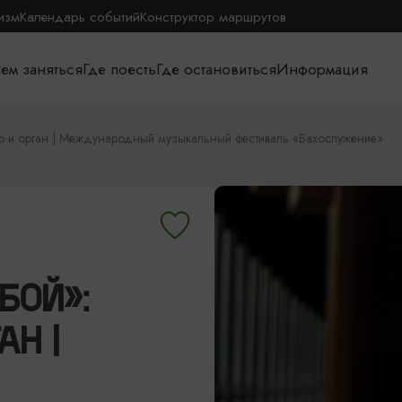
изм
Календарь событий
Конструктор маршрутов
ем заняться
Где поесть
Где остановиться
Информация
о и орган | Международный музыкальный фестиваль «Бахослужение»
БОЙ»:
АН |