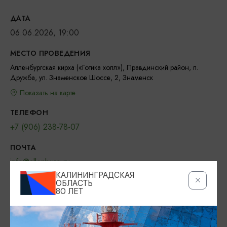
ДАТА
06.06.2026, 19:00
МЕСТО ПРОВЕДЕНИЯ
Алленбургская кирха («Готика холл»), Правдинский район, п.
Дружба, ул. Знаменское Шоссе, 2, Знаменск
Показать на карте
ТЕЛЕФОН
+7 (906) 238-78-07
ПОЧТА
info@allenburg.ru
КАЛИНИНГРАДСКАЯ
ВОЗРАСТНЫЕ ОГРАНИЧЕНИЯ
ОБЛАСТЬ
80 ЛЕТ
12+
ОФИЦИАЛЬНЫЙ САЙТ