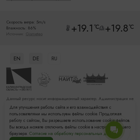
Скорость ветра: 5m/s
+19.1
+19.8
°C
°C
Влажность: 86%
Источник:
Gismeteo
EN
DE
RU
Данный ресурс носит информационный характер. Администрация не
несет ответственности за качество услуг, предоставленных
Для улучшения работы сайта и его взаимодействия с
сторонними организациями
пользователями мы используем файлы cookie. Продолжая
работу с сайтом, Вы разрешаете использование cookie-файлов.
Разработка сайта: «Решение»
Вы всегда можете отключить файлы cookie в настройках Вашего
Продвижение сайта: Remarka Agency
браузера.
Согласие на обработку персональных данных.
© 2011–2026 «Туристский информационный центр