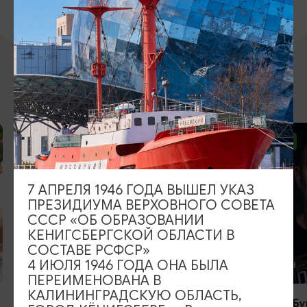
https://allenburg.ru/
ВОЗМОЖНО ВАС ЗАИНТЕРЕСУЕТ
ОТ 2500₽
ОТ 1000₽
7 АПРЕЛЯ 1946 ГОДА ВЫШЕЛ УКАЗ
ПРЕЗИДИУМА ВЕРХОВНОГО СОВЕТА
СССР «ОБ ОБРАЗОВАНИИ
КЕНИГСБЕРГСКОЙ ОБЛАСТИ В
СОСТАВЕ РСФСР»
4 ИЮЛЯ 1946 ГОДА ОНА БЫЛА
КОНЦЕРТЫ
КОНЦЕРТЫ
ПЕРЕИМЕНОВАНА В
КАЛИНИНГРАДСКУЮ ОБЛАСТЬ,
RADIO TAPOK
Константин Бу