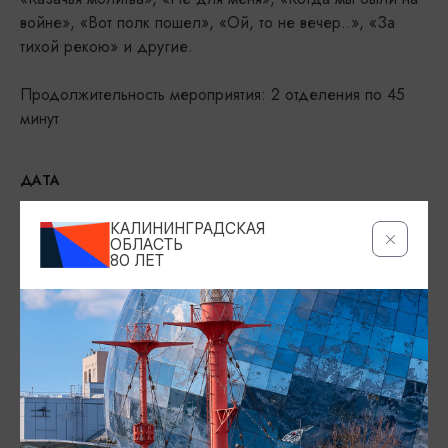
войне», «Вот полк пошел», «Ой, то не вечер..», «За
тихой рекою» и другие.
Продолжительность мероприятия: 2 отделения по 45
минут
ДАТА
31.07.2026, 19:00
КАЛИНИНГРАДСКАЯ
ОБЛАСТЬ
МЕСТО ПРОВЕДЕНИЯ
80 ЛЕТ
Театр эстрады «Янтарь-холл», ул. Ленина, 11, Светлогорск
Показать на карте
ТЕЛЕФОН
+7 (4012) 30-01-11
ВОЗРАСТНЫЕ ОГРАНИЧЕНИЯ
12+