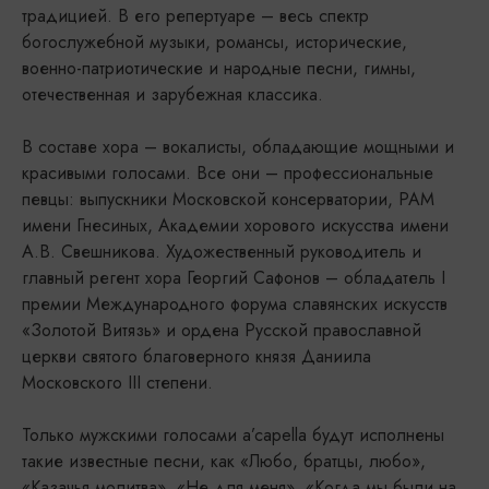
традицией. В его репертуаре – весь спектр
богослужебной музыки, романсы, исторические,
военно-патриотические и народные песни, гимны,
отечественная и зарубежная классика.
В составе хора – вокалисты, обладающие мощными и
красивыми голосами. Все они – профессиональные
певцы: выпускники Московской консерватории, РАМ
имени Гнесиных, Академии хорового искусства имени
А.В. Свешникова. Художественный руководитель и
главный регент хора Георгий Сафонов – обладатель I
премии Международного форума славянских искусств
«Золотой Витязь» и ордена Русской православной
церкви святого благоверного князя Даниила
Московского III степени.
Только мужскими голосами a’capella будут исполнены
такие известные песни, как «Любо, братцы, любо»,
«Казачья молитва», «Не для меня», «Когда мы были на