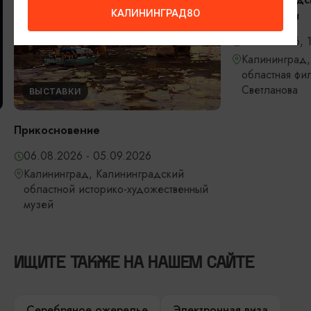
КАЛИНИНГРАД80
филармонии
06.09.2026, 
Калининград,
областная фи
Светланова
ВЫСТАВКИ
Прикосновение
06.08.2026 - 05.09.2026
Калининград, Калининградский
областной историко-художественный
музей
ИЩИТЕ ТАКЖЕ НА НАШЕМ САЙТЕ
Серебряное ожерелье
Электронная виза