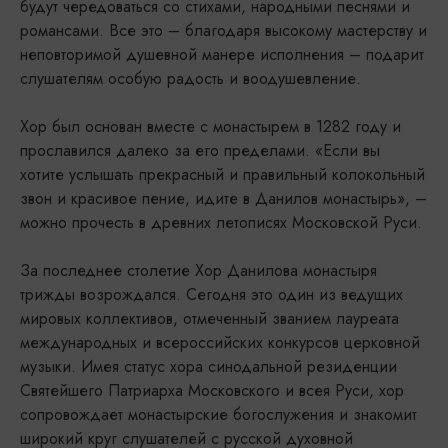
будут чередоваться со стихами, народными песнями и
романсами. Все это – благодаря высокому мастерству и
неповторимой душевной манере исполнения – подарит
слушателям особую радость и воодушевление.
Хор был основан вместе с монастырем в 1282 году и
прославился далеко за его пределами. «Если вы
хотите услышать прекрасный и правильный колокольный
звон и красивое пение, идите в Данилов монастырь», –
можно прочесть в древних летописях Московской Руси.
За последнее столетие Хор Данилова монастыря
трижды возрождался. Сегодня это один из ведущих
мировых коллективов, отмеченный званием лауреата
международных и всероссийских конкурсов церковной
музыки. Имея статус хора синодальной резиденции
Святейшего Патриарха Московского и всея Руси, хор
сопровождает монастырские богослужения и знакомит
широкий круг слушателей с русской духовной