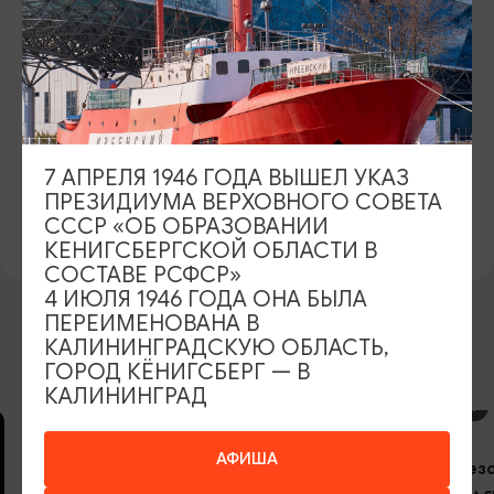
БИЛЕТЫ
1500-5000 рублей
ЯНТАРЬХОЛЛ.РФ
https://янтарьхолл.рф
7 АПРЕЛЯ 1946 ГОДА ВЫШЕЛ УКАЗ
ВКОНТАКТЕ
ПРЕЗИДИУМА ВЕРХОВНОГО СОВЕТА
https://vk.com/yantarholl
СССР «ОБ ОБРАЗОВАНИИ
КЕНИГСБЕРГСКОЙ ОБЛАСТИ В
СОСТАВЕ РСФСР»
4 ИЮЛЯ 1946 ГОДА ОНА БЫЛА
ПЕРЕИМЕНОВАНА В
КАЛИНИНГРАДСКУЮ ОБЛАСТЬ,
ВОЗМОЖНО ВАС ЗАИНТЕРЕСУЕТ
ГОРОД КЁНИГСБЕРГ — В
КАЛИНИНГРАД
КОНЦЕРТЫ
АФИША
Открытие сез
Калининградс