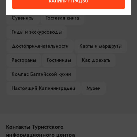
КАЛИНИНГРАД80
Туры и экскурсии
Афиша мероприятий
Сувениры
Гостевая книга
Гиды и экскурсоводы
Достопримечательности
Карты и маршруты
Рестораны
Гостиницы
Как доехать
Компас Балтийской кухни
Настоящий Калининградец
Музеи
Контакты Туристского
информационного центра