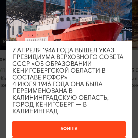
Калини
филарм
06.09
Калин
облас
Светл
ВЫСТАВКИ
7 АПРЕЛЯ 1946 ГОДА ВЫШЕЛ УКАЗ
ПРЕЗИДИУМА ВЕРХОВНОГО СОВЕТА
Прикосновение
СССР «ОБ ОБРАЗОВАНИИ
КЕНИГСБЕРГСКОЙ ОБЛАСТИ В
06.08.2026 - 05.09.2026
СОСТАВЕ РСФСР»
ы
Калининград, Калининградский
4 ИЮЛЯ 1946 ГОДА ОНА БЫЛА
областной историко-художественный
ПЕРЕИМЕНОВАНА В
музей
КАЛИНИНГРАДСКУЮ ОБЛАСТЬ,
ГОРОД КЁНИГСБЕРГ — В
КАЛИНИНГРАД
ИЩИТЕ ТАКЖЕ НА НАШЕМ САЙТЕ
АФИША