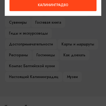
Серебряное ожерелье
Электронная виза
КАЛИНИНГРАД80
Туры и экскурсии
Афиша мероприятий
Сувениры
Гостевая книга
Гиды и экскурсоводы
Достопримечательности
Карты и маршруты
Рестораны
Гостиницы
Как доехать
Компас Балтийской кухни
Настоящий Калининградец
Музеи