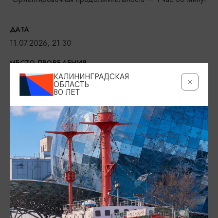
ДАТА
11.07.2026, 21:30
МЕСТО ПРОВЕДЕНИЯ
Театр эстрады «Янтарь-холл», ул. Ленина, 11, Светлогорск
КАЛИНИНГРАДСКАЯ
ОБЛАСТЬ
Показать на карте
80 ЛЕТ
ТЕЛЕФОН
+7 (4012) 30-01-11
ВОЗРАСТНЫЕ ОГРАНИЧЕНИЯ
12+
БИЛЕТЫ
500 рублей
ЯНТАРЬХОЛЛ.РФ