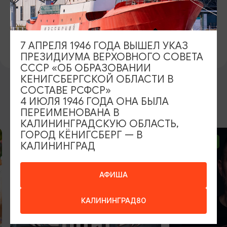
https://янтарьхолл.рф
ВКОНТАКТЕ
https://vk.com/yantarholl
7 АПРЕЛЯ 1946 ГОДА ВЫШЕЛ УКАЗ
ПРЕЗИДИУМА ВЕРХОВНОГО СОВЕТА
СССР «ОБ ОБРАЗОВАНИИ
КЕНИГСБЕРГСКОЙ ОБЛАСТИ В
СОСТАВЕ РСФСР»
4 ИЮЛЯ 1946 ГОДА ОНА БЫЛА
ВОЗМОЖНО ВАС ЗАИНТЕРЕСУЕТ
ПЕРЕИМЕНОВАНА В
КАЛИНИНГРАДСКУЮ ОБЛАСТЬ,
ГОРОД КЁНИГСБЕРГ — В
ОТ 2500₽
ОТ 1000₽
КАЛИНИНГРАД
АФИША
КАЛИНИНГРАД80