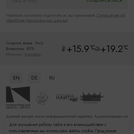
Нажимая на кнопку подписаться, вы принимаете
Соглашение об
обработке персональных данных
Скорость ветра: 1m/s
+15.9
+19.2
°C
°C
Влажность: 83%
Источник:
Gismeteo
EN
DE
RU
Данный ресурс носит информационный характер. Администрация не
несет ответственности за качество услуг, предоставленных
Для улучшения работы сайта и его взаимодействия с
сторонними организациями
пользователями мы используем файлы cookie. Продолжая