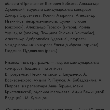
области «Признание» Виктория Бобкова, Александр
Дудницкий; лауреаты международных конкурсов
Динара Сарсекеева, Ксения Азарнина, Александр
Иванников, инструменталисты: Сурен Погосян
(саксофон), Александр Тарасюк (гитара), Ирина
Урушадзе (флейта), Людмила Ясюченя (контрабас),
Александр Добролюбов (ударные), лауреаты
международных конкурсов Елена Диброва (скрипка),
Людмила Пудовикова (рояль)
Руководитель программы — лауреат международных
конкурсов Людмила Пудовикова
В программе: Песни на стихи Е. Евтушенко, А.
Вознесенского, музыка Р. Паулса, А. Бабаджаняна, А.
Петрова, из репертуара Анны Герман, Майи
Кристалинской, Муслима Магомаева, Аиды Ведищевой
Ведущий - М. Кузнецов
Ориентировочная продолжительность — 1 час 30 минут