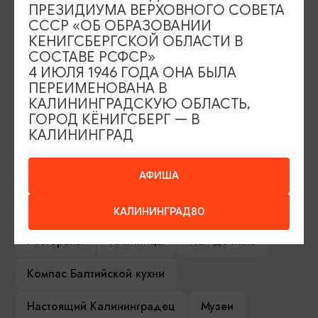
ПРЕЗИДИУМА ВЕРХОВНОГО СОВЕТА
СССР «ОБ ОБРАЗОВАНИИ
ИЩИТЕ ТАКЖЕ НА НАШЕМ САЙТЕ
КЕНИГСБЕРГСКОЙ ОБЛАСТИ В
СОСТАВЕ РСФСР»
4 ИЮЛЯ 1946 ГОДА ОНА БЫЛА
Серебряное ожерелье
Электронная виза
ПЕРЕИМЕНОВАНА В
КАЛИНИНГРАДСКУЮ ОБЛАСТЬ,
Туры и экскурсии
Афиша мероприятий
ГОРОД КЁНИГСБЕРГ — В
КАЛИНИНГРАД
Сувениры
Гостевая книга
Гиды и экскурсоводы
АФИША
Достопримечательности
Карты и маршруты
КАЛИНИНГРАД80
Рестораны
Гостиницы
Как доехать
Компас Балтийской кухни
Настоящий Калининградец
Музеи