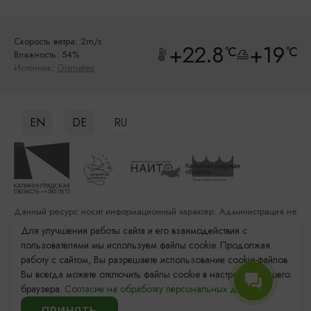
Скорость ветра: 2m/s
+22.8
+19
°C
°C
Влажность: 54%
Источник:
Gismeteo
EN
DE
RU
Данный ресурс носит информационный характер. Администрация не
несет ответственности за качество услуг, предоставленных
Для улучшения работы сайта и его взаимодействия с
сторонними организациями
пользователями мы используем файлы cookie. Продолжая
работу с сайтом, Вы разрешаете использование cookie-файлов.
Разработка сайта: «Решение»
Вы всегда можете отключить файлы cookie в настройках Вашего
Продвижение сайта: Remarka Agency
браузера.
Согласие на обработку персональных данных.
© 2011–2026 «Туристский информационный центр
Калининградской области»
ПРИНЯТЬ