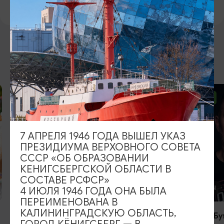
ВОЗМОЖНО ВАС ЗАИНТЕРЕСУЕТ
ОТ 2500₽
ОТ 1000₽
7 АПРЕЛЯ 1946 ГОДА ВЫШЕЛ УКАЗ
ПРЕЗИДИУМА ВЕРХОВНОГО СОВЕТА
СССР «ОБ ОБРАЗОВАНИИ
КЕНИГСБЕРГСКОЙ ОБЛАСТИ В
СОСТАВЕ РСФСР»
КОНЦЕРТЫ
КОНЦЕРТЫ
4 ИЮЛЯ 1946 ГОДА ОНА БЫЛА
ПЕРЕИМЕНОВАНА В
КАЛИНИНГРАДСКУЮ ОБЛАСТЬ,
RADIO TAPOK
Константин Бу