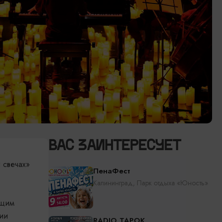
ВАС ЗАИНТЕРЕСУЕТ
 свечах»
ПенаФест
Калининград, Парк отдыха «Юность»
ющим
ии
RADIO TAPOK