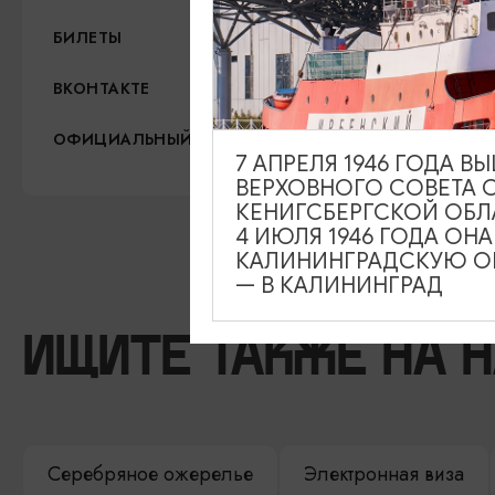
1900 - 5700 рублей
БИЛЕТЫ
https://vk.com/dkz39ru
ВКОНТАКТЕ
http://dkz39.ru/
ОФИЦИАЛЬНЫЙ САЙТ
7 АПРЕЛЯ 1946 ГОДА 
ВЕРХОВНОГО СОВЕТА 
КЕНИГСБЕРГСКОЙ ОБЛ
4 ИЮЛЯ 1946 ГОДА ОН
КАЛИНИНГРАДСКУЮ ОБ
— В КАЛИНИНГРАД
ИЩИТЕ ТАКЖЕ НА 
Серебряное ожерелье
Электронная виза