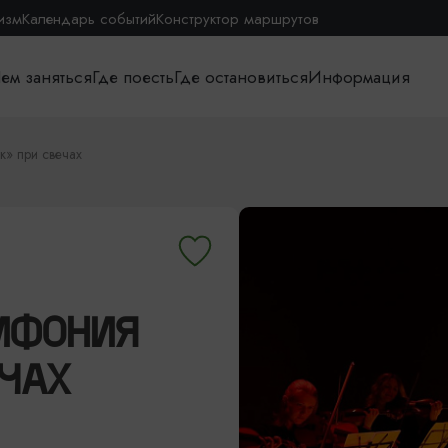
изм
Календарь событий
Конструктор маршрутов
ем заняться
Где поесть
Где остановиться
Информация
» при свечах
МФОНИЯ
ЕЧАХ