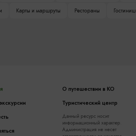
и
Карты и маршруты
Рестораны
Гостиниц
я
О путешествии в КО
 экскурсии
Туристический центр
Данный ресурс носит
сть
информационный характер.
Администрация не несет
яться