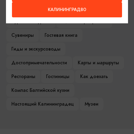
Серебряное ожерелье
Электронная виза
КАЛИНИНГРАД80
Туры и экскурсии
Афиша мероприятий
Сувениры
Гостевая книга
Гиды и экскурсоводы
Достопримечательности
Карты и маршруты
Рестораны
Гостиницы
Как доехать
Компас Балтийской кухни
Настоящий Калининградец
Музеи