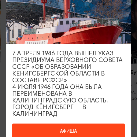
ОТ 2500₽
ОТ 1000₽
7 АПРЕЛЯ 1946 ГОДА ВЫШЕЛ УКАЗ
КОНЦЕРТЫ
КОНЦЕРТЫ
ПРЕЗИДИУМА ВЕРХОВНОГО СОВЕТА
СССР «ОБ ОБРАЗОВАНИИ
RADIO TAPOK
Константин Бу
КЕНИГСБЕРГСКОЙ ОБЛАСТИ В
СОСТАВЕ РСФСР»
04.09.2026, 20:00
11.09.2026, 1
4 ИЮЛЯ 1946 ГОДА ОНА БЫЛА
Калининград, РК «Резиденция
Калининград,
ПЕРЕИМЕНОВАНА В
королей»
железнодоро
КАЛИНИНГРАДСКУЮ ОБЛАСТЬ,
ГОРОД КЁНИГСБЕРГ — В
КАЛИНИНГРАД
ИЩИТЕ ТАКЖЕ НА НАШЕМ САЙТЕ
АФИША