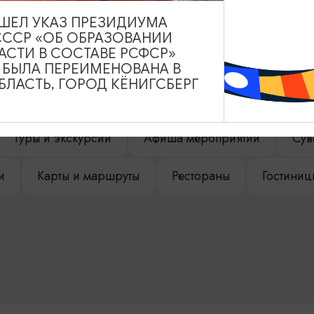
ВЫШЕЛ УКАЗ ПРЕЗИДИУМА
СССР «ОБ ОБРАЗОВАНИИ
АСТИ В СОСТАВЕ РСФСР»
НАШЕМ САЙТЕ
А БЫЛА ПЕРЕИМЕНОВАНА В
ЛАСТЬ, ГОРОД КЁНИГСБЕРГ
Туры и экскурсии
Афиша мероприятий
Сув
и
Карты и маршруты
Рестораны
Гостиниц