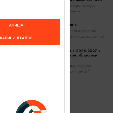
Калининград, Дворец культуры
железнодорожников
Прикосновение
АФИША
Калининград, Калининградский
областной историко-художественный
КАЛИНИНГРАД80
музей
Открытие сезона 2026-2027 в
Калининградской областной
филармонии
Калининград, Калининградская
областная филармония им. Е.Ф.
Светланова