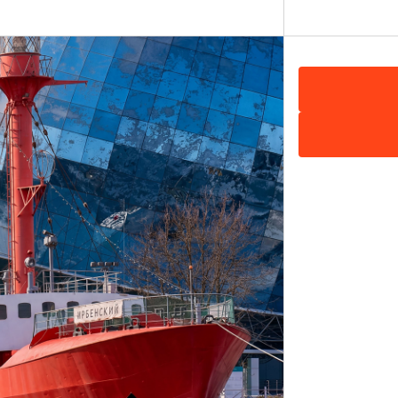
», ул. Согласия, 39, Калининград
Показать на карте
4012) 55-55-80
a39