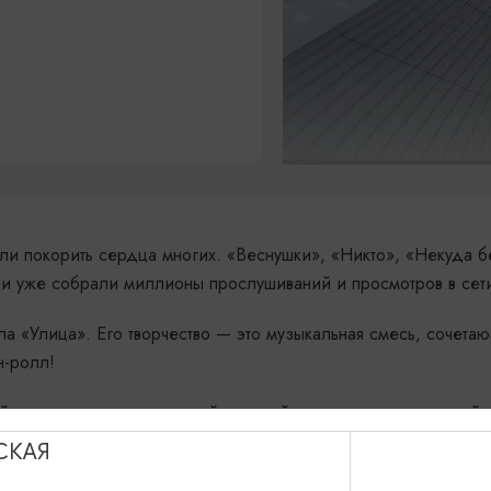
ли покорить сердца многих. «Веснушки», «Никто», «Некуда б
ии уже собрали миллионы прослушиваний и просмотров в сет
 «Улица». Его творчество — это музыкальная смесь, сочетаю
н-ролл!
ый подарок — эксклюзивный сольный концерт для ценителей
хиты и музыкальные новинки, которые обязательно завоюют в
СКАЯ