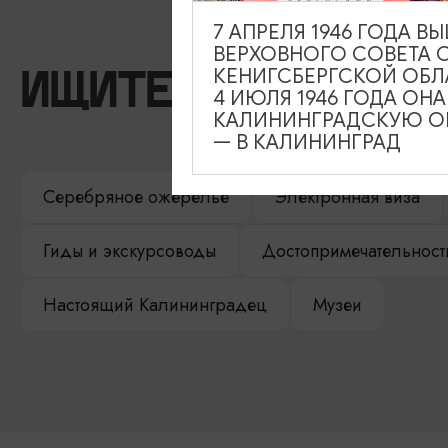
7 АПРЕЛЯ 1946 ГОДА 
ВЕРХОВНОГО СОВЕТА 
КЕНИГСБЕРГСКОЙ ОБЛ
ИЩИТЕ ТАКЖЕ НА 
4 ИЮЛЯ 1946 ГОДА ОН
КАЛИНИНГРАДСКУЮ ОБ
— В КАЛИНИНГРАД
Серебряное ожерелье
Электронная виза
Гиды и экскурсоводы
Достопримечательност
Настоящий Калининградец
Музеи