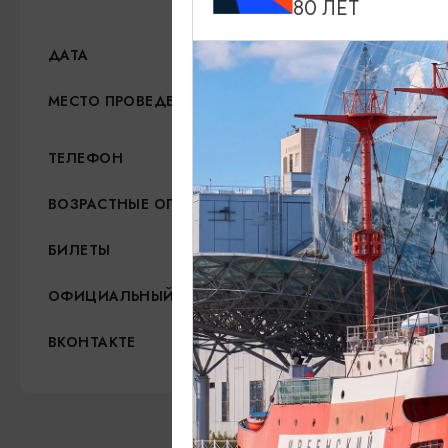
80 ЛЕТ
17.05.2026, 20:00
ДАТА
Дворец спорта «Янтарный
МЕСТО ПРОВЕДЕНИЯ
+7 (4012) 66-66-80; +7 (
ТЕЛЕФОН
16+
ВОЗРАСТНЫЕ ОГРАНИЧЕНИЯ
3 000 - 6 000 руб.
БИЛЕТЫ
http://amberarena.ru/
ОФИЦИАЛЬНЫЙ САЙТ
https://vk.com/amberaren
ВКОНТАКТЕ