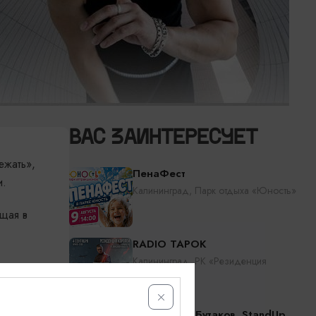
ВАС ЗАИНТЕРЕСУЕТ
ежать»,
ПенаФест
и.
Калининград, Парк отдыха «Юность»
щая в
RADIO TAPOK
Калининград, РК «Резиденция
королей»
аше
Константин Бутаков. StandUp