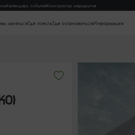
изм
Календарь событий
Конструктор маршрутов
ем заняться
Где поесть
Где остановиться
Информация
КО)