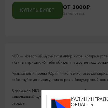
ОТ 3000₽
КУПИТЬ БИЛЕТ
За человека
NЮ — известный музыкант и автор хитов, которые успе
«Как ты паришь», «Я тебя обидел» и другие композиц
Музыкальный проект Юрия Николаенко, звезды сериала
себе глубокую лирику, пиано-рок и безудержный рок-
В этом мае NЮ готовит для вас настоящий музыкальн
качественной музыки! В программе вас ждут любимые 
КАЛИНИНГРАД
сердце.
ОБЛАСТЬ