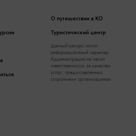
О путешествии в КО
урсии
Туристический центр
Данный ресурс носит
информационный характер.
Администрация не несет
я
ответственности за качество
услуг, предоставленных
иться
сторонними организациями