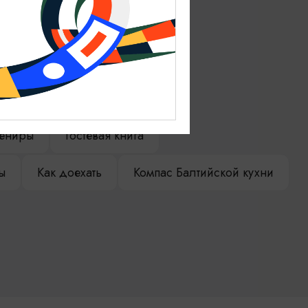
ениры
Гостевая книга
ы
Как доехать
Компас Балтийской кухни