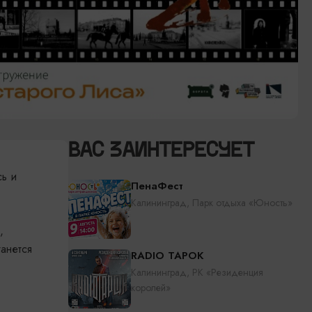
ВАС ЗАИНТЕРЕСУЕТ
сь и
ПенаФест
Калининград, Парк отдыха «Юность»
,
танется
RADIO TAPOK
Калининград, РК «Резиденция
королей»