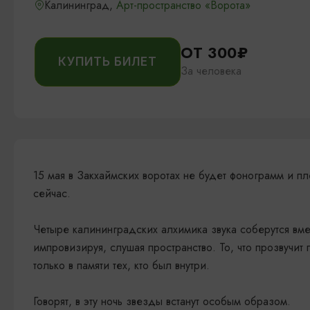
Калининград,
Арт-пространство «Ворота»
ОТ 300₽
КУПИТЬ БИЛЕТ
За человека
15 мая в Закхаймских воротах не будет фонограмм и 
сейчас.
Четыре калининградских алхимика звука соберутся вме
импровизируя, слушая пространство. То, что прозвучит
только в памяти тех, кто был внутри.
Говорят, в эту ночь звезды встанут особым образом.