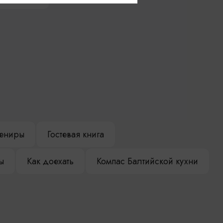
ениры
Гостевая книга
ы
Как доехать
Компас Балтийской кухни