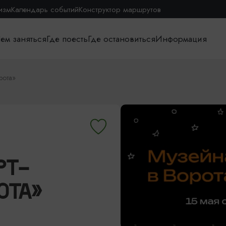
изм
Календарь событий
Конструктор маршрутов
ем заняться
Где поесть
Где остановиться
Информация
рота»
РТ-
ОТА»