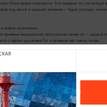
три Ворот время остановится. Есть поверье: тот, кто войдет в
 центр под аркой и загадает желание — будет услышан, жела
я в живом исполнении.
ии архивных видеохроник свой рассказ начнет он — мудрый о
ится с картин художника Fox и проведет вас сквозь жизнь
, где прошлое встречается с настоящим в танце света и тени
СКАЯ
лист, соединяющий классику и живую импровизацию.
жник, работающий на стыке перформанса, звука и видео.
емной волны и аудио-алхимии, превращающий звуки природы в
 дрейфует между эмбиентом, дроуном и свободной формой.
 откроет глаза. Приходите слушать живое. Смотреть вверх. И,