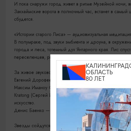
И пока снаружи город живет в ритме Музейной ночи, вну
Закхаймские ворота в полночный час, встанет в самый
сбудется.
«Истории старого Лиса» — аудиовизуальная медитаци
В полумраке, под звуки эмбиента и дроуна, в окружен
города и леса, тотемный дух Янтарного края. Лис спуст
переселенцев, рыбаков и моряков. Сквозь мифы региона
КАЛИНИНГРАД
ОБЛАСТЬ
За живое звуковое полотно медитации отвечают:
80 ЛЕТ
Евгений Дорофеев — композитор и мультиинструмента
Максим Иманоу Фадеев — мультидисциплинарный худо
Kratong (Сергей Иванов, Romowe Rikoito) — мастер т
искусство.
Денис Баенко — звуковой исследователь, чья музыка
Звезды сойдутся, музыканты настроят инструменты, Лис