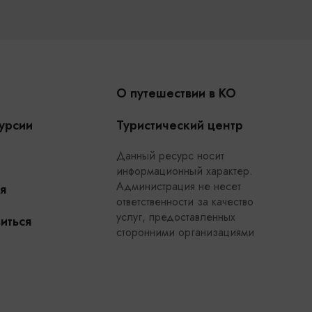
О путешествии в КО
урсии
Туристический центр
Данный ресурс носит
информационный характер.
Администрация не несет
я
ответственности за качество
услуг, предоставленных
иться
сторонними организациями