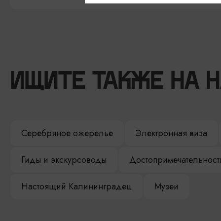
ИЩИТЕ ТАКЖЕ НА 
Серебряное ожерелье
Электронная виза
Гиды и экскурсоводы
Достопримечательност
Настоящий Калининградец
Музеи