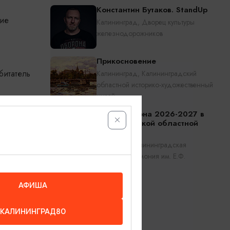
Константин Бутаков. StandUp
ние
Калининград, Дворец культуры
железнодорожников
Прикосновение
битатель
Калининград, Калининградский
областной историко-художественный
музей
.
Открытие сезона 2026-2027 в
Калининградской областной
филармонии
Калининград, Калининградская
областная филармония им. Е.Ф.
 новое
Светланова
АФИША
КАЛИНИНГРАД80