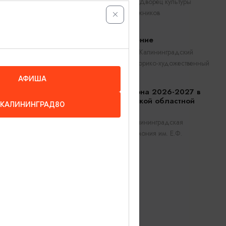
Калининград, Дворец культуры
железнодорожников
Прикосновение
Калининград, Калининградский
областной историко-художественный
музей
АФИША
Открытие сезона 2026-2027 в
Калининградской областной
КАЛИНИНГРАД80
филармонии
Калининград, Калининградская
областная филармония им. Е.Ф.
Светланова