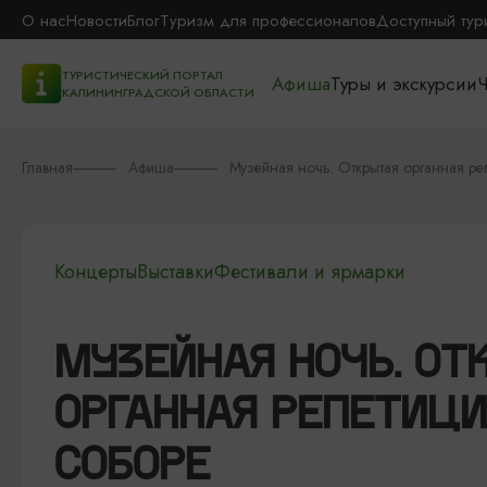
О нас
Новости
Блог
Туризм для профессионалов
Доступный тур
ТУРИСТИЧЕСКИЙ ПОРТАЛ
Афиша
Туры и экскурсии
Ч
КАЛИНИНГРАДСКОЙ ОБЛАСТИ
Главная
Афиша
Музейная ночь. Открытая органная ре
Концерты
Выставки
Фестивали и ярмарки
МУЗЕЙНАЯ НОЧЬ. ОТ
ОРГАННАЯ РЕПЕТИЦИ
СОБОРЕ