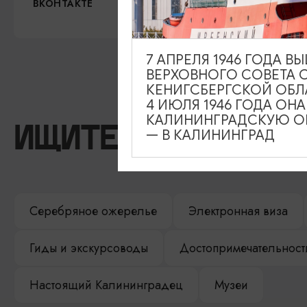
https://vk.com/sobor39
ВКОНТАКТЕ
7 АПРЕЛЯ 1946 ГОДА 
ВЕРХОВНОГО СОВЕТА 
КЕНИГСБЕРГСКОЙ ОБЛ
4 ИЮЛЯ 1946 ГОДА ОН
КАЛИНИНГРАДСКУЮ ОБ
ИЩИТЕ ТАКЖЕ НА 
— В КАЛИНИНГРАД
Серебряное ожерелье
Электронная виза
Гиды и экскурсоводы
Достопримечательност
Настоящий Калининградец
Музеи