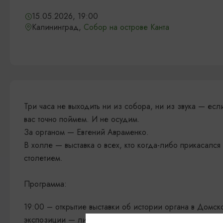
15.05.2026, 19:00
Калининград,
Собор на острове Канта
Три часа не выходить ни из собора, ни из звука — ес
вас точно поймем. И не осудим.
За органом — Евгений Авраменко.
В холле — выставка о всех, кто когда-либо прикасался
столетием.
Программа:
19:00 – открытие выставки об истории органа в Домск
экспозиции — личная коллекция Евгения Авраменко и