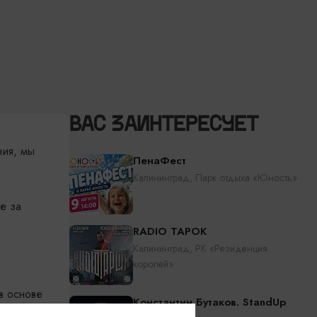
ВАС ЗАИНТЕРЕСУЕТ
ния, мы
ПенаФест
Калининград, Парк отдыха «Юность»
е за
RADIO TAPOK
Калининград, РК «Резиденция
королей»
в основе
Константин Бутаков. StandUp