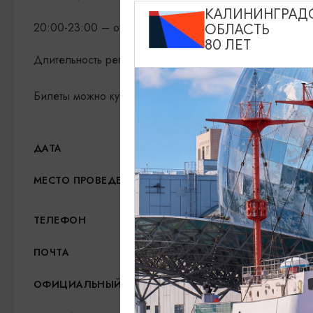
КАЛИНИНГРАД
20:00-23:00 – открытая органная репетиция
ОБЛАСТЬ
80 ЛЕТ
Длительность репетиции — 180 минут
Билеты можно купить только в кассе.
15.05.2026, 19:00
ДАТА
Собор на острове Канта, 
МЕСТО ПРОВЕДЕНИЯ
+7 (4012) 63-17-05
ТЕЛЕФОН
info@sobor39.ru
ПОЧТА
http://sobor39.ru/
ОФИЦИАЛЬНЫЙ САЙТ