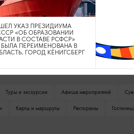
ВЫШЕЛ УКАЗ ПРЕЗИДИУМА
СССР «ОБ ОБРАЗОВАНИИ
АСТИ В СОСТАВЕ РСФСР»
А БЫЛА ПЕРЕИМЕНОВАНА В
ЛАСТЬ, ГОРОД КЁНИГСБЕРГ
НАШЕМ САЙТЕ
Туры и экскурсии
Афиша мероприятий
Сув
и
Карты и маршруты
Рестораны
Гостиниц