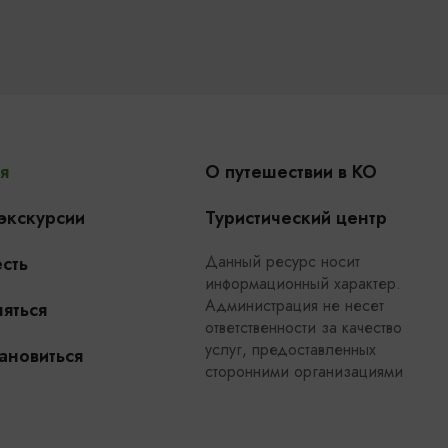
я
О путешествии в КО
 экскурсии
Туристический центр
Данный ресурс носит
сть
информационный характер.
Администрация не несет
яться
ответственности за качество
услуг, предоставленных
ановиться
сторонними организациями