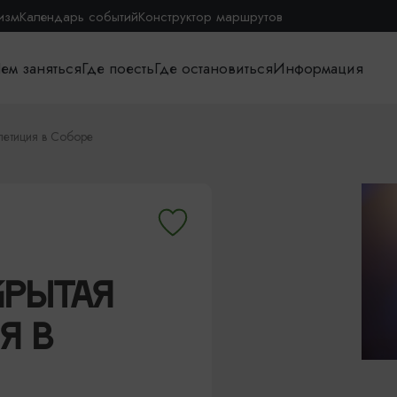
изм
Календарь событий
Конструктор маршрутов
ем заняться
Где поесть
Где остановиться
Информация
петиция в Соборе
КРЫТАЯ
Я В