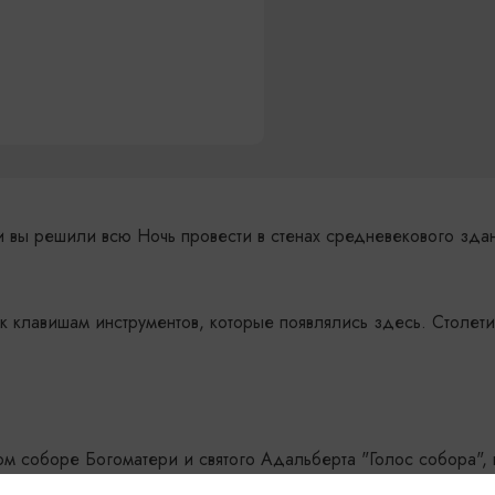
ли вы решили всю Ночь провести в стенах средневекового зда
 к клавишам инструментов, которые появлялись здесь. Столети
ом соборе Богоматери и святого Адальберта "Голос собора", 
 другие материалы