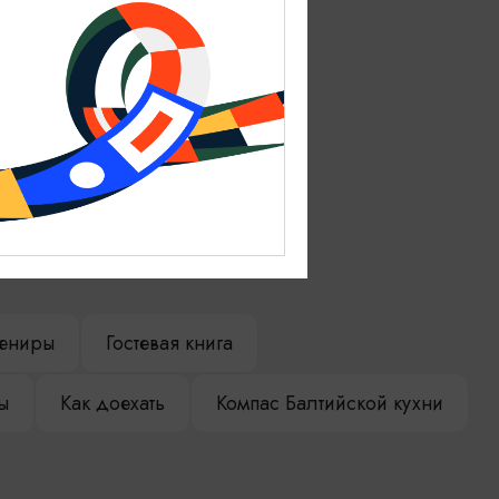
ениры
Гостевая книга
ы
Как доехать
Компас Балтийской кухни