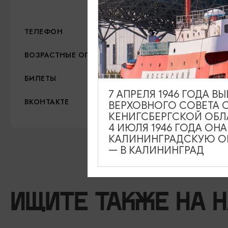
Показать на карте
+7 (905) 244-66-55
ТЕЛЕФОН
6+
ВОЗРАСТНЫЕ ОГРАНИЧЕНИЯ
3000 рублей с челов
БИЛЕТЫ
7 АПРЕЛЯ 1946 ГОДА 
https://vk.com/kafe_sole
ВКОНТАКТЕ
ВЕРХОВНОГО СОВЕТА 
КЕНИГСБЕРГСКОЙ ОБЛ
4 ИЮЛЯ 1946 ГОДА ОН
КАЛИНИНГРАДСКУЮ ОБ
— В КАЛИНИНГРАД
ИЩИТЕ ТАКЖЕ НА 