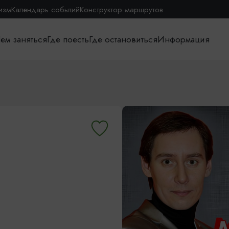
изм
Календарь событий
Конструктор маршрутов
ем заняться
Где поесть
Где остановиться
Информация