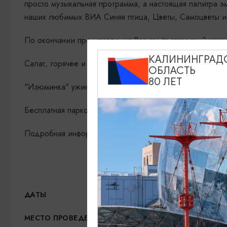
просто музыкальная программа, а настоящая палитра э
наших любимых ВИА Синяя птица, Цветы, Самоцветы и 
По окончании представления Вас ждёт авторский ужин
КАЛИНИНГРАД
Салат, горячее и изумительный десерт.
ОБЛАСТЬ
80 ЛЕТ
"Изюминка" ужина - фирменный марципановый кофе - к
Бесплатная парковка в Зеленоградске
Подробная информация: +79052435843
21.08.2026, 18:00
ДАТЫ
Кафе «Соленая ворона»,
МЕСТО ПРОВЕДЕНИЯ