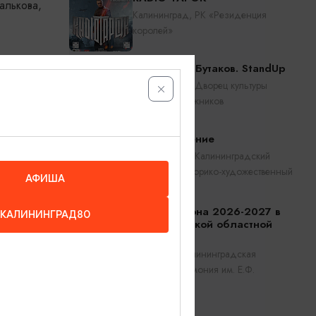
алькова,
Калининград, РК «Резиденция
королей»
.
Константин Бутаков. StandUp
Калининград, Дворец культуры
железнодорожников
Прикосновение
Калининград, Калининградский
областной историко-художественный
АФИША
музей
Открытие сезона 2026-2027 в
КАЛИНИНГРАД80
Калининградской областной
филармонии
Калининград, Калининградская
областная филармония им. Е.Ф.
Светланова