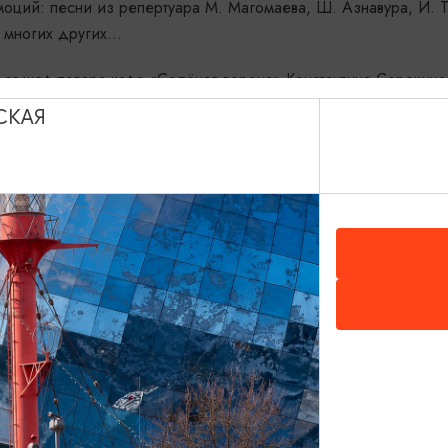
моций: песни из репертуара М. Магомаева, Ш. Азнавура, И. Т
многих других...
 от шеф-повара кафе «Солёная ворона» Константина Сорокина
СКАЯ
омплемент от заведения уже у Вас на столе
 г. Зеленоградск ул.Железнодорожная 1, Зеленоградск