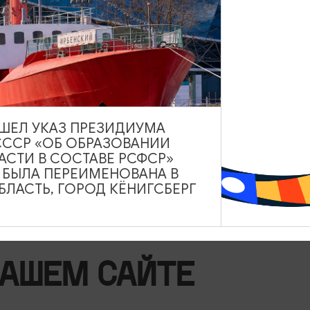
ека
ВЫШЕЛ УКАЗ ПРЕЗИДИУМА
naya_vorona
СССР «ОБ ОБРАЗОВАНИИ
АСТИ В СОСТАВЕ РСФСР»
А БЫЛА ПЕРЕИМЕНОВАНА В
ЛАСТЬ, ГОРОД КЁНИГСБЕРГ
НАШЕМ САЙТЕ