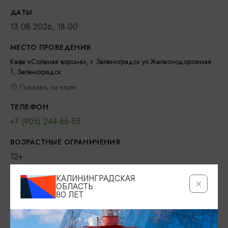
ДАТЫ
13.08.2026, 18:00
МЕСТО ПРОВЕДЕНИЯ
Кафе «Соленая ворона», г. Зеленоградск ул.Железнодорожная
1, Зеленоградск
Показать на карте
ТЕЛЕФОН
+7 (905) 244-66-55
ВОЗРАСТНЫЕ ОГРАНИЧЕНИЯ
12+
БИЛЕТЫ
КАЛИНИНГРАДСКАЯ
ОБЛАСТЬ
3000 рублей
80 ЛЕТ
ВКОНТАКТЕ
https://vk.com/kafe_solenaya_vorona