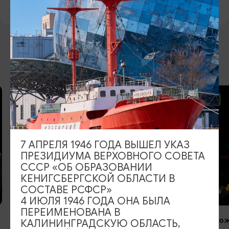
ВОЗМОЖНО ВАС ЗАИНТЕРЕСУЕТ
ОТ 1490₽
ОТ 1500₽
7 АПРЕЛЯ 1946 ГОДА ВЫШЕЛ УКАЗ
ПРЕЗИДИУМА ВЕРХОВНОГО СОВЕТА
СССР «ОБ ОБРАЗОВАНИИ
КОНЦЕРТЫ
КЕНИГСБЕРГСКОЙ ОБЛАСТИ В
СОСТАВЕ РСФСР»
КОНЦЕРТЫ
4 ИЮЛЯ 1946 ГОДА ОНА БЫЛА
Главная музыка столетия
ПЕРЕИМЕНОВАНА В
Симфония «ож
05.09.2026, 19:00
КАЛИНИНГРАДСКУЮ ОБЛАСТЬ,