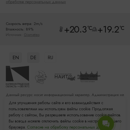
обработке персональных данных
Скорость ветра: 2m/s
+20.3
+19.2
°C
°C
Влажность: 89%
Источник:
Gismeteo
EN
DE
RU
Данный ресурс носит информационный характер. Администрация не
несет ответственности за качество услуг, предоставленных
Для улучшения работы сайта и его взаимодействия с
сторонними организациями
пользователями мы используем файлы cookie. Продолжая
работу с сайтом, Вы разрешаете использование cookie-файлов.
Разработка сайта: «Решение»
Вы всегда можете отключить файлы cookie в настройках Вашего
Продвижение сайта: Remarka Agency
браузера.
Согласие на обработку персональных данных.
© 2011–2026 «Туристский информационный центр