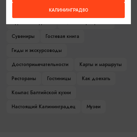
Серебряное ожерелье
Электронная виза
КАЛИНИНГРАД80
Туры и экскурсии
Афиша мероприятий
Сувениры
Гостевая книга
Гиды и экскурсоводы
Достопримечательности
Карты и маршруты
Рестораны
Гостиницы
Как доехать
Компас Балтийской кухни
Настоящий Калининградец
Музеи