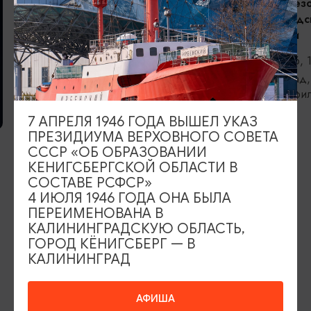
Открытие сез
Калининградс
филармонии
06.09.2026, 
Калининград,
областная фи
Светланова
ВЫСТАВКИ
7 АПРЕЛЯ 1946 ГОДА ВЫШЕЛ УКАЗ
ПРЕЗИДИУМА ВЕРХОВНОГО СОВЕТА
Прикосновение
СССР «ОБ ОБРАЗОВАНИИ
КЕНИГСБЕРГСКОЙ ОБЛАСТИ В
06.08.2026 - 05.09.2026
СОСТАВЕ РСФСР»
Калининград, Калининградский
4 ИЮЛЯ 1946 ГОДА ОНА БЫЛА
областной историко-художественный
ПЕРЕИМЕНОВАНА В
музей
КАЛИНИНГРАДСКУЮ ОБЛАСТЬ,
ГОРОД КЁНИГСБЕРГ — В
КАЛИНИНГРАД
ИЩИТЕ ТАКЖЕ НА НАШЕМ САЙТЕ
АФИША