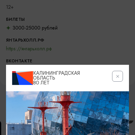
12+
БИЛЕТЫ
3000-25000 рублей
ЯНТАРЬХОЛЛ.РФ
https://янтарьхолл.рф
ВКОНТАКТЕ
https://vk.com/yantarholl
КАЛИНИНГРАДСКАЯ
ОБЛАСТЬ
80 ЛЕТ
ВОЗМОЖНО ВАС ЗАИНТЕРЕСУЕТ
КОНЦЕРТЫ