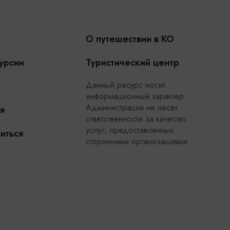
О путешествии в КО
урсии
Туристический центр
Данный ресурс носит
информационный характер.
Администрация не несет
я
ответственности за качество
услуг, предоставленных
иться
сторонними организациями