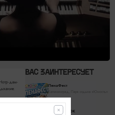
ВАС ЗАИНТЕРЕСУЕТ
Нотр-дам-
ПенаФест
дыхание.
Калининград, Парк отдыха «Юность»
RADIO TAPOK