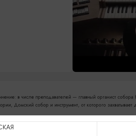
чнение: в числе преподавателей — главный органист собора 
ории, Домский собор и инструмент, от которого захватывает 
и.
СКАЯ