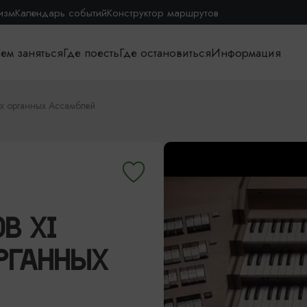
изм
Календарь событий
Конструктор маршрутов
ем заняться
Где поесть
Где остановиться
Информация
х органных Ассамблей
В XI
РГАННЫХ