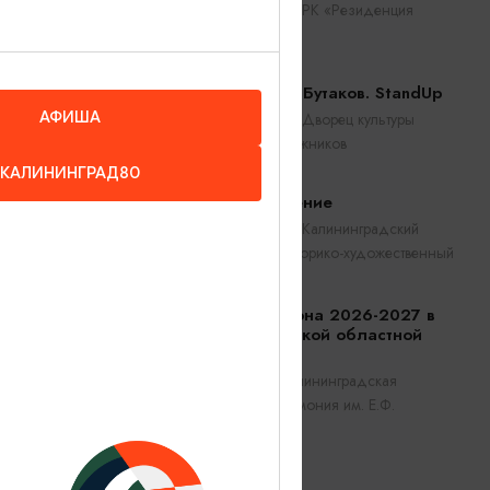
Калининград, РК «Резиденция
королей»
Константин Бутаков. StandUp
АФИША
Калининград, Дворец культуры
железнодорожников
КАЛИНИНГРАД80
Прикосновение
Калининград, Калининградский
областной историко-художественный
музей
Открытие сезона 2026-2027 в
Калининградской областной
филармонии
Калининград, Калининградская
областная филармония им. Е.Ф.
Светланова