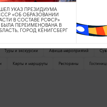
ВЫШЕЛ УКАЗ ПРЕЗИДИУМА
СССР «ОБ ОБРАЗОВАНИИ
АСТИ В СОСТАВЕ РСФСР»
НАШЕМ САЙТЕ
А БЫЛА ПЕРЕИМЕНОВАНА В
ЛАСТЬ, ГОРОД КЁНИГСБЕРГ
Туры и экскурсии
Афиша мероприятий
Сув
и
Карты и маршруты
Рестораны
Гостиниц