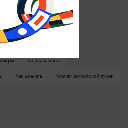
ениры
Гостевая книга
ы
Как доехать
Компас Балтийской кухни