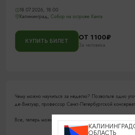
18.07.2026, 18:00
Калининград,
Собор на острове Канта
ОТ 1100₽
КУПИТЬ БИЛЕТ
За человека
Чему можно научиться за неделю? Позвольте одно уто
де-Виктуар, профессор Санкт-Петербургской консерват
Все, теперь можно слушать участников Летней академи
КАЛИНИНГРАД
ОБЛАСТЬ