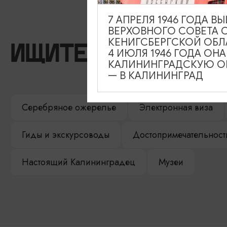
7 АПРЕЛЯ 1946 ГОДА 
ВЕРХОВНОГО СОВЕТА 
КЕНИГСБЕРГСКОЙ ОБЛ
ИЩИТЕ ТАКЖЕ НА 
4 ИЮЛЯ 1946 ГОДА ОН
КАЛИНИНГРАДСКУЮ ОБ
— В КАЛИНИНГРАД
Серебряное ожерелье
Электронная виза
Гиды и экскурсоводы
Достопримечательност
Настоящий Калининградец
Музеи