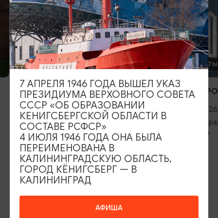
ДЕТЯМ
КОНЦЕРТЫ
7 АПРЕЛЯ 1946 ГОДА ВЫШЕЛ УКАЗ
ПенаФест
RADIO TAPOK
ПРЕЗИДИУМА ВЕРХОВНОГО СОВЕТА
СССР «ОБ ОБРАЗОВАНИИ
09.08.2026, 14:00
04.09.2026, 
КЕНИГСБЕРГСКОЙ ОБЛАСТИ В
Калининград, Парк отдыха «Юность»
Калининград,
СОСТАВЕ РСФСР»
королей»
4 ИЮЛЯ 1946 ГОДА ОНА БЫЛА
ПЕРЕИМЕНОВАНА В
КАЛИНИНГРАДСКУЮ ОБЛАСТЬ,
ГОРОД КЁНИГСБЕРГ — В
КАЛИНИНГРАД
ИЩИТЕ ТАКЖЕ НА НАШЕМ САЙТЕ
АФИША