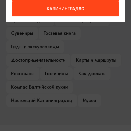
Серебряное ожерелье
Электронная виза
КАЛИНИНГРАД80
Туры и экскурсии
Афиша мероприятий
Сувениры
Гостевая книга
Гиды и экскурсоводы
Достопримечательности
Карты и маршруты
Рестораны
Гостиницы
Как доехать
Компас Балтийской кухни
Настоящий Калининградец
Музеи