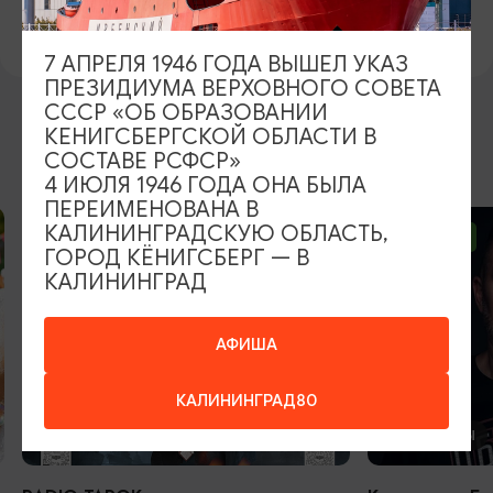
https://vk.com/castleneuhausen
7 АПРЕЛЯ 1946 ГОДА ВЫШЕЛ УКАЗ
ПРЕЗИДИУМА ВЕРХОВНОГО СОВЕТА
СССР «ОБ ОБРАЗОВАНИИ
КЕНИГСБЕРГСКОЙ ОБЛАСТИ В
ВОЗМОЖНО ВАС ЗАИНТЕРЕСУЕТ
СОСТАВЕ РСФСР»
4 ИЮЛЯ 1946 ГОДА ОНА БЫЛА
ПЕРЕИМЕНОВАНА В
КАЛИНИНГРАДСКУЮ ОБЛАСТЬ,
ОТ 2500₽
ОТ 1000₽
ГОРОД КЁНИГСБЕРГ — В
КАЛИНИНГРАД
АФИША
КАЛИНИНГРАД80
КОНЦЕРТЫ
КОНЦЕРТЫ