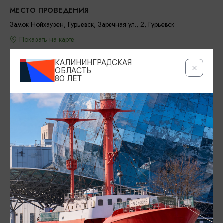
МЕСТО ПРОВЕДЕНИЯ
Замок Нойхаузен, Гурьевск, Заречная ул., 2, Гурьевск
Показать на карте
ТЕЛЕФОН
КАЛИНИНГРАДСКАЯ
ОБЛАСТЬ
8 800 511-00-22, +7 (902) 423-12-12 (экскурсии по
80 ЛЕТ
замку), +7 (952) 793-51-90 (культурные мероприятия в
замке)
ВОЗРАСТНЫЕ ОГРАНИЧЕНИЯ
6+
БИЛЕТЫ
1200-2000 рублей
NEUHAUSEN.RU
https://neuhausen.ru/
ВКОНТАКТЕ