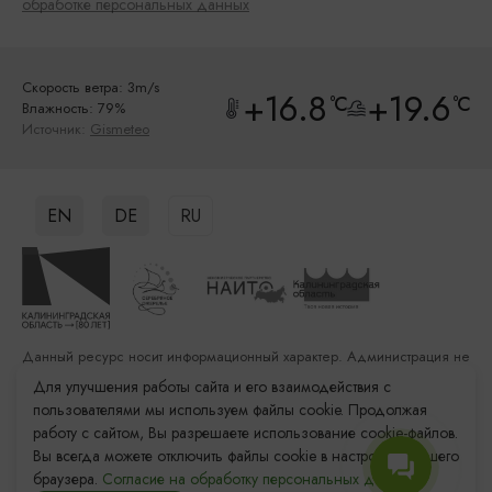
обработке персональных данных
Скорость ветра: 3m/s
+16.8
+19.6
°C
°C
Влажность: 79%
Источник:
Gismeteo
EN
DE
RU
Данный ресурс носит информационный характер. Администрация не
несет ответственности за качество услуг, предоставленных
Для улучшения работы сайта и его взаимодействия с
сторонними организациями
пользователями мы используем файлы cookie. Продолжая
работу с сайтом, Вы разрешаете использование cookie-файлов.
Разработка сайта: «Решение»
Вы всегда можете отключить файлы cookie в настройках Вашего
Продвижение сайта: Remarka Agency
браузера.
Согласие на обработку персональных данных.
© 2011–2026 «Туристский информационный центр