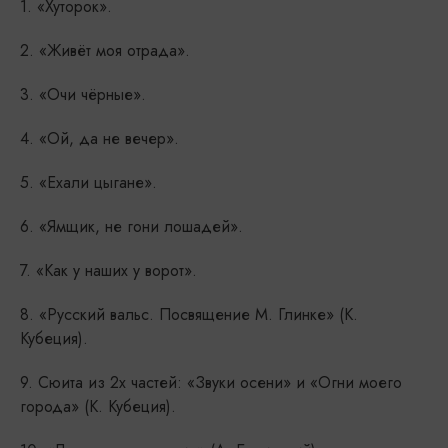
1. «Хуторок».
2. «Живёт моя отрада».
3. «Очи чёрные».
4. «Ой, да не вечер».
5. «Ехали цыгане».
6. «Ямщик, не гони лошадей».
7. «Как у наших у ворот».
8. «Русский вальс. Посвящение М. Глинке» (К.
Кубеция).
9. Сюита из 2х частей: «Звуки осени» и «Огни моего
города» (К. Кубеция).